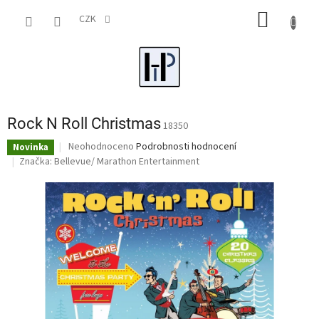
Přejít
NÁKUP
na
CZK
obsah
KOŠÍK
Rock N Roll Christmas
18350
Průměrné
Neohodnoceno
Podrobnosti hodnocení
Novinka
hodnocení
Značka:
Bellevue/ Marathon Entertainment
produktu
je
0,0
z
5
hvězdiček.