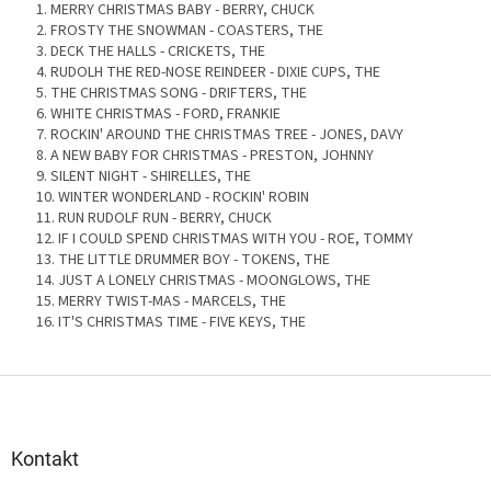
1. MERRY CHRISTMAS BABY - BERRY, CHUCK
2. FROSTY THE SNOWMAN - COASTERS, THE
3. DECK THE HALLS - CRICKETS, THE
4. RUDOLH THE RED-NOSE REINDEER - DIXIE CUPS, THE
5. THE CHRISTMAS SONG - DRIFTERS, THE
6. WHITE CHRISTMAS - FORD, FRANKIE
7. ROCKIN' AROUND THE CHRISTMAS TREE - JONES, DAVY
8. A NEW BABY FOR CHRISTMAS - PRESTON, JOHNNY
9. SILENT NIGHT - SHIRELLES, THE
10. WINTER WONDERLAND - ROCKIN' ROBIN
11. RUN RUDOLF RUN - BERRY, CHUCK
12. IF I COULD SPEND CHRISTMAS WITH YOU - ROE, TOMMY
13. THE LITTLE DRUMMER BOY - TOKENS, THE
14. JUST A LONELY CHRISTMAS - MOONGLOWS, THE
15. MERRY TWIST-MAS - MARCELS, THE
16. IT'S CHRISTMAS TIME - FIVE KEYS, THE
Z
á
p
a
Kontakt
t