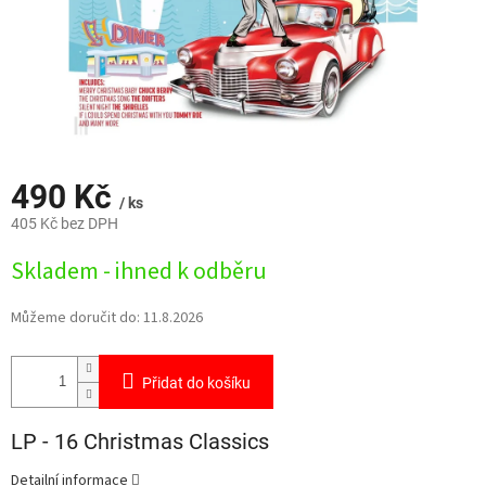
490 Kč
/ ks
405 Kč bez DPH
Měrná
Skladem - ihned k odběru
cena:
Můžeme doručit do:
11.8.2026
Přidat do košíku
LP - 16 Christmas Classics
Detailní informace