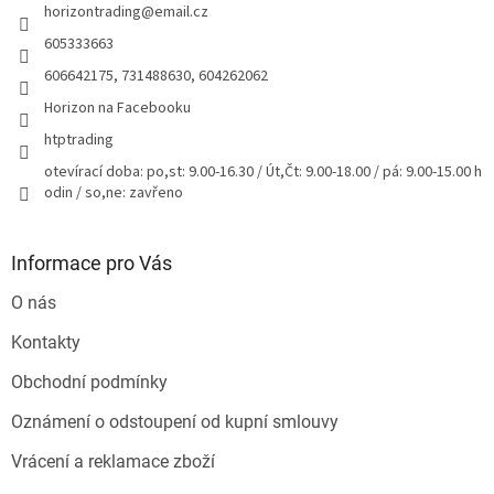
horizontrading
@
email.cz
í
605333663
606642175, 731488630, 604262062
Horizon na Facebooku
htptrading
otevírací doba: po,st: 9.00-16.30 / Út,Čt: 9.00-18.00 / pá: 9.00-15.00 h
odin / so,ne: zavřeno
Informace pro Vás
O nás
Kontakty
Obchodní podmínky
Oznámení o odstoupení od kupní smlouvy
Vrácení a reklamace zboží