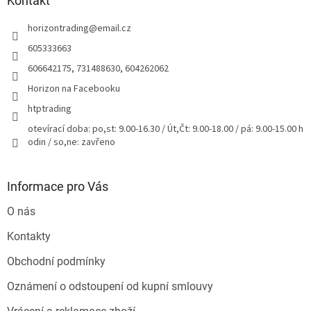
a
Kontakt
t
horizontrading
@
email.cz
í
605333663
606642175, 731488630, 604262062
Horizon na Facebooku
htptrading
otevírací doba: po,st: 9.00-16.30 / Út,Čt: 9.00-18.00 / pá: 9.00-15.00 h
odin / so,ne: zavřeno
Informace pro Vás
O nás
Kontakty
Obchodní podmínky
Oznámení o odstoupení od kupní smlouvy