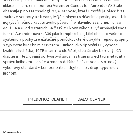
serverem pro ukládání do mezipaměti / streamer & DAC s interním
ukládáním a řízením pomocí Aurender Conductor.
Aurender A30 také
obsahuje plnou technologii MQA Decoder, která umožňuje přehrávat
zvukové soubory a streamy MQA s plným rozlišením a poskytovat tak
nejvyšší možnou kvalitu zvuku původního hlavního záznamu.
To, co
odlišuje A30 od ostatních, je čistý zvukový výkon a vyčerpávající sada
funkcí.
Aurender navrhl A30 jako komplexní digitální ohnisko vašeho
systému a poskytuje užitečné pomůcky, které obvykle nejsou spojeny
s typickým hudebním serverem.
Funkce jako ripování CD, vysoce
kvalitní sluchátka, 10TB interního úložiště,
ultra široký barevný LCD
displej a integrovaná softwarová sada nástrojů pro editaci metadat a
správu knihoven.
To vše a mnoho dalšího činí z modelu A30 nový
výkonový standard v komponentách digitálního zdroje typu vše v
jednom.
PŘEDCHOZÍ ČLÁNEK
DALŠÍ ČLÁNEK
Z
á
p