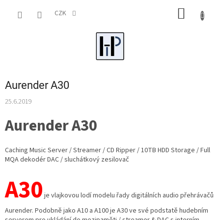
Přejít
NÁKUP
na
CZK
obsah
KOŠÍK
Aurender A30
25.6.2019
Aurender A30
Caching Music Server / Streamer / CD Ripper / 10TB HDD Storage
/ Full
MQA dekodér DAC / sluchátkový zesilovač
A30
je vlajkovou lodí modelu řady digitálních audio přehrávačů
Aurender.
Podobně jako A10 a A100 je A30 ve své podstatě hudebním