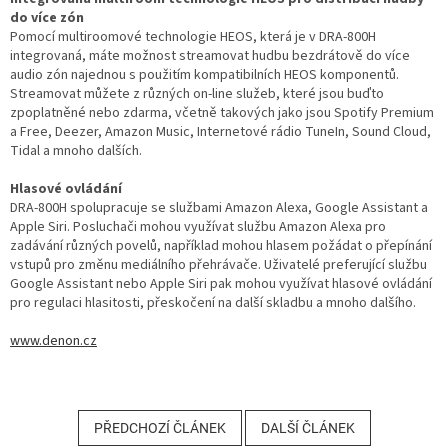
do více zón
Pomocí multiroomové technologie HEOS, která je v DRA-800H
integrovaná, máte možnost streamovat hudbu bezdrátově do více
audio zón najednou s použitím kompatibilních HEOS komponentů.
Streamovat můžete z různých on-line služeb, které jsou buďto
zpoplatněné nebo zdarma, včetně takových jako jsou Spotify Premium
a Free, Deezer, Amazon Music, Internetové rádio TuneIn, Sound Cloud,
Tidal a mnoho dalších.
Hlasové ovládání
DRA-800H spolupracuje se službami Amazon Alexa, Google Assistant a
Apple Siri. Posluchači mohou využívat službu Amazon Alexa pro
zadávání různých povelů, například mohou hlasem požádat o přepínání
vstupů pro změnu mediálního přehrávače. Uživatelé preferující službu
Google Assistant nebo Apple Siri pak mohou využívat hlasové ovládání
pro regulaci hlasitosti, přeskočení na další skladbu a mnoho dalšího.
www.denon.cz
PŘEDCHOZÍ ČLÁNEK
DALŠÍ ČLÁNEK