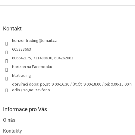
Z
á
p
a
Kontakt
t
horizontrading
@
email.cz
í
605333663
606642175, 731488630, 604262062
Horizon na Facebooku
htptrading
otevírací doba: po,st: 9.00-16.30 / Út,Čt: 9.00-18.00 / pá: 9.00-15.00 h
odin / so,ne: zavřeno
Informace pro Vás
O nás
Kontakty