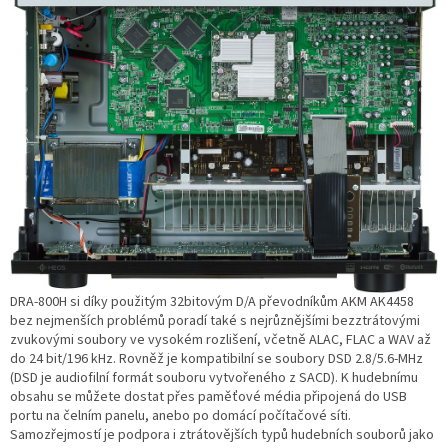
DRA-800H si díky použitým 32bitovým D/A převodníkům AKM AK4458
bez nejmenších problémů poradí také s nejrůznějšími bezztrátovými
zvukovými soubory ve vysokém rozlišení, včetně ALAC, FLAC a WAV až
do 24 bit/196 kHz. Rovněž je kompatibilní se soubory DSD 2.8/5.6-MHz
(DSD je audiofilní formát souboru vytvořeného z SACD). K hudebnímu
obsahu se můžete dostat přes paměťové média připojená do USB
portu na čelním panelu, anebo po domácí počítačové síti.
Samozřejmostí je podpora i ztrátovějších typů hudebních souborů jako