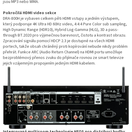
jsou MP3 nebo WMA.
Pokročilá HDMI video sekce
DRA-800H je vybaven celkem pěti HDMI vstupy a jedním výstupem,
který podporuje 4K Ultra HD 60Hz video, 4:4:4 Pure Color sub sampling,
High Dynamic Range (HDR10), Hybrid Log-Gamma (HLG), 3D a pass-
through BT.2020 pro výjimečnou barevnost, čistotu a kontrast obrazu.
Zpracování signálu pomocí HDCP 2.3 je dostupné na všech HDMI
portech, takže obsah chráněný proti kopírování nebude nikdy problém
přehrát. Funkce ARC (Audio Return Channel) na HDMI portu umožňuje
bezproblémový přenos zvuku do přijímače rovnou ze smart televize
jejich vzájemným propojením jediným HDMI kabelem.
Integrovaná multiroom technologie HEOS pro distribuci hudby