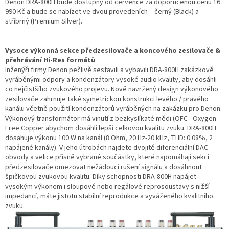
Denon DRA-800H bude dostupný od července za doporučenou cenu 16
990 Kč a bude se nabízet ve dvou provedeních – černý (Black) a
stříbrný (Premium Silver).
Vysoce výkonná sekce předzesilovače a koncového zesilovače &
přehrávání Hi-Res formátů
Inženýři firmy Denon pečlivě sestavili a vybavili DRA-800H zakázkově
vyráběnými odpory a kondenzátory vysoké audio kvality, aby dosáhli
co nejčistšího zvukového projevu. Nově navržený design výkonového
zesilovače zahrnuje také symetrickou konstrukci levého / pravého
kanálu včetně použití kondenzátorů vyráběných na zakázku pro Denon.
Výkonový transformátor má vinutí z bezkyslíkaté mědi (OFC - Oxygen-
Free Copper abychom dosáhli lepší celkovou kvalitu zvuku. DRA-800H
dosahuje výkonu 100 W na kanál (8 Ohm, 20 Hz-20 kHz, THD: 0.08%, 2
napájené kanály). V jeho útrobách najdete dvojité diferenciální DAC
obvody a velice přísně vybrané součástky, které napomáhají sekci
předzesilovače omezovat nežádoucí rušení signálu a dosáhnout
špičkovou zvukovou kvalitu. Díky schopnosti DRA-800H napájet
vysokým výkonem i sloupové nebo regálové reprosoustavy s nižší
impedancí, máte jistotu stabilní reprodukce a vyváženého kvalitního
zvuku.