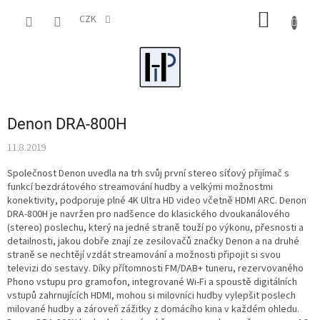
Přejít
NÁKUP
na
CZK
obsah
KOŠÍK
Denon DRA-800H
11.8.2019
Společnost Denon uvedla na trh svůj první stereo síťový přijímač s
funkcí bezdrátového streamování hudby a velkými možnostmi
konektivity, podporuje plné 4K Ultra HD video včetně HDMI ARC. Denon
DRA-800H je navržen pro nadšence do klasického dvoukanálového
(stereo) poslechu, který na jedné straně touží po výkonu, přesnosti a
detailnosti, jakou dobře znají ze zesilovačů značky Denon a na druhé
straně se nechtějí vzdát streamování a možnosti připojit si svou
televizi do sestavy. Díky přítomnosti FM/DAB+ tuneru, rezervovaného
Phono vstupu pro gramofon, integrované Wi-Fi a spoustě digitálních
vstupů zahrnujících HDMI, mohou si milovníci hudby vylepšit poslech
milované hudby a zároveň zážitky z domácího kina v každém ohledu.