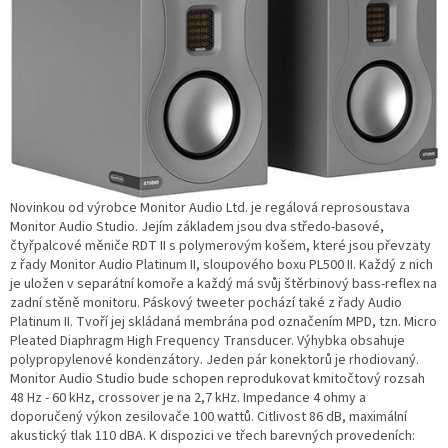
Novinkou od výrobce Monitor Audio Ltd. je regálová reprosoustava
Monitor Audio Studio. Jejím základem jsou dva středo-basové,
čtyřpalcové měniče RDT II s polymerovým košem, které jsou převzaty
z řady Monitor Audio Platinum II, sloupového boxu PL500 II. Každý z nich
je uložen v separátní komoře a každý má svůj štěrbinový bass-reflex na
zadní stěně monitoru. Páskový tweeter pochází také z řady Audio
Platinum II. Tvoří jej skládaná membrána pod označením MPD, tzn. Micro
Pleated Diaphragm High Frequency Transducer. Výhybka obsahuje
polypropylenové kondenzátory. Jeden pár konektorů je rhodiovaný.
Monitor Audio Studio bude schopen reprodukovat kmitočtový rozsah
48 Hz - 60 kHz, crossover je na 2,7 kHz. Impedance 4 ohmy a
doporučený výkon zesilovače 100 wattů. Citlivost 86 dB, maximální
akustický tlak 110 dBA. K dispozici ve třech barevných provedeních: