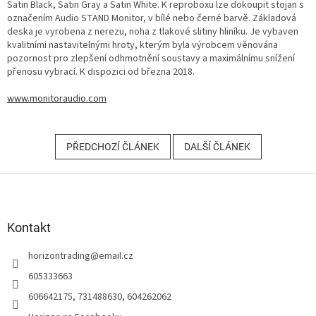
Satin Black, Satin Gray a Satin White. K reproboxu lze dokoupit stojan s
označením Audio STAND Monitor, v bílé nebo černé barvě. Základová
deska je vyrobena z nerezu, noha z tlakové slitiny hliníku. Je vybaven
kvalitními nastavitelnými hroty, kterým byla výrobcem věnována
pozornost pro zlepšení odhmotnění soustavy a maximálnímu snížení
přenosu vybrací. K dispozici od března 2018.
www.monitoraudio.com
PŘEDCHOZÍ ČLÁNEK
DALŠÍ ČLÁNEK
Z
á
p
a
Kontakt
t
horizontrading
@
email.cz
í
605333663
606642175, 731488630, 604262062