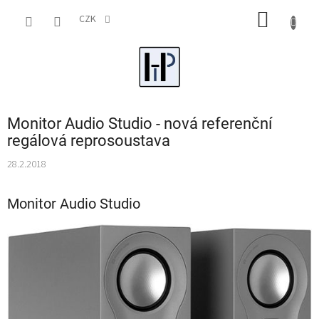
Přejít
NÁKUP
na
CZK
obsah
KOŠÍK
Monitor Audio Studio - nová referenční
regálová reprosoustava
28.2.2018
Monitor Audio Studio