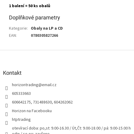
1 balení = 50 ks obalů
Doplňkové parametry
Kategorie
:
Obaly na LP a CD
EAN
:
0780305827266
Z
á
p
a
Kontakt
t
horizontrading
@
email.cz
í
605333663
606642175, 731488630, 604262062
Horizon na Facebooku
htptrading
otevírací doba: po,st: 9.00-16.30 / Út,Čt: 9.00-18.00 / pá: 9.00-15.00 h