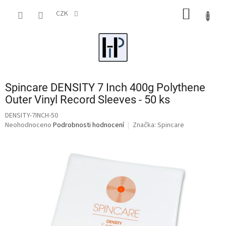
Přejít
NÁKUP
na
CZK
obsah
KOŠÍK
Spincare DENSITY 7 Inch 400g Polythene
Outer Vinyl Record Sleeves - 50 ks
DENSITY-7INCH-50
Průměrné
Neohodnoceno
Podrobnosti hodnocení
Značka:
Spincare
hodnocení
produktu
je
0,0
z
5
hvězdiček.