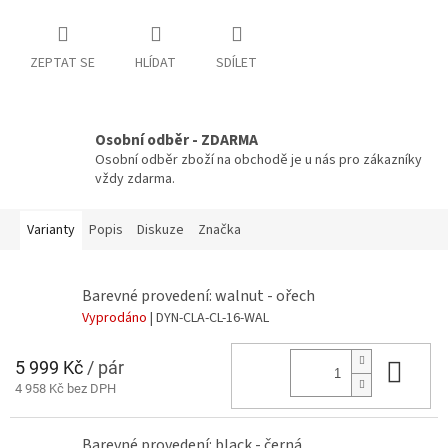
ZEPTAT SE
HLÍDAT
SDÍLET
Osobní odběr - ZDARMA
Osobní odběr zboží na obchodě je u nás pro zákazníky
vždy zdarma.
Varianty
Popis
Diskuze
Značka
Barevné provedení: walnut - ořech
Vyprodáno
| DYN-CLA-CL-16-WAL
5 999 Kč
/ pár
Do 
4 958 Kč bez DPH
Barevné provedení: black - černá