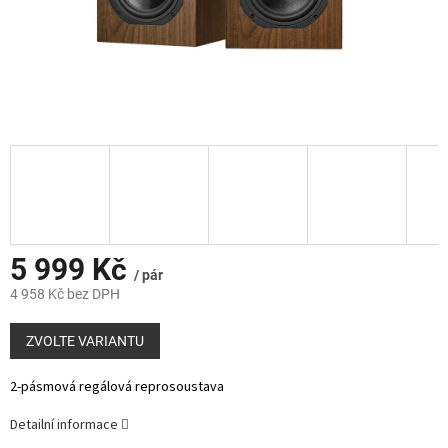
5 999 Kč
/ pár
4 958 Kč bez DPH
Měrná
cena:
ZVOLTE VARIANTU
2-pásmová regálová reprosoustava
Detailní informace