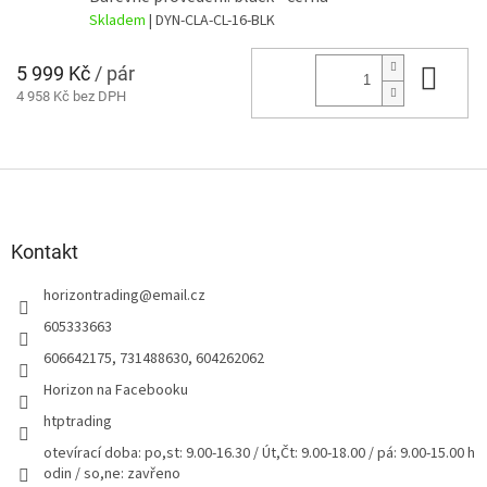
Skladem
| DYN-CLA-CL-16-BLK
5 999 Kč
/ pár
Do 
4 958 Kč bez DPH
Z
á
p
a
Kontakt
t
horizontrading
@
email.cz
í
605333663
606642175, 731488630, 604262062
Horizon na Facebooku
htptrading
otevírací doba: po,st: 9.00-16.30 / Út,Čt: 9.00-18.00 / pá: 9.00-15.00 h
odin / so,ne: zavřeno