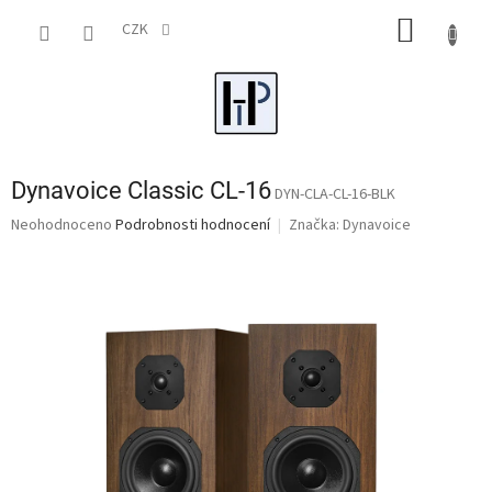
Přejít
NÁKUP
na
CZK
obsah
KOŠÍK
Dynavoice Classic CL-16
DYN-CLA-CL-16-BLK
Průměrné
Neohodnoceno
Podrobnosti hodnocení
Značka:
Dynavoice
hodnocení
produktu
je
0,0
z
5
hvězdiček.