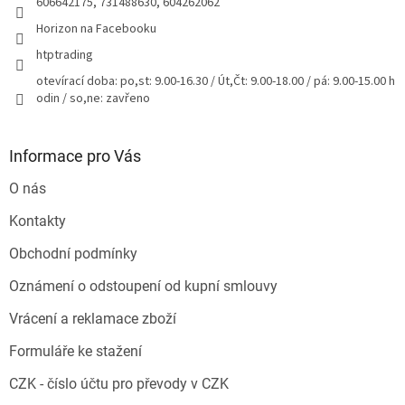
606642175, 731488630, 604262062
Horizon na Facebooku
htptrading
otevírací doba: po,st: 9.00-16.30 / Út,Čt: 9.00-18.00 / pá: 9.00-15.00 h
odin / so,ne: zavřeno
Informace pro Vás
O nás
Kontakty
Obchodní podmínky
Oznámení o odstoupení od kupní smlouvy
Vrácení a reklamace zboží
Formuláře ke stažení
CZK - číslo účtu pro převody v CZK