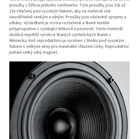
proužky s šířkou jednoho centimetru. Tyto proužky jsou 10x až
15x stlačeny pod vysokým tlakem, aby se materiál stal
neuvěřitelně tenkým a silným. Proužky jsou následně spojeny a
utkány. Výsledkem je vrstva roztažené a tkané textilie
polypropylenu s vynikající lehkostí a pevností. Tento materiál
dodává největší výrobce tkaných syntetických tkanin z
Německa. Koš reproduktoru je vyroben z hliníku pod vysokým
tlakem s velkými okny pro maximální chlazení cívky. Reproduktor
pohání velký silný magnet.