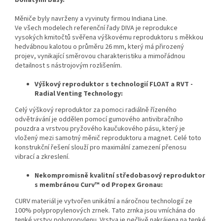
Měniče byly navrženy a vyvinuty firmou Indiana Line.
Ve všech modelech referenční řady DIVA je reprodukce
vysokých kmitočtů svěřena výškovému reproduktoru s měkkou
hedvábnou kalotou o průměru 26 mm, který má přirozený
projev, vynikající směrovou charakteristiku a mimořádnou
detailnost s nástrojovým rozlišením.
Výškový reproduktor s technologií FLOAT a RVT -
Radial Venting Technology:
Celý výškový reproduktor za pomoci radiálně řízeného
odvětrávání je oddělen pomocí gumového antivibračního
pouzdra a vrstvou pryžového kaučukového pásu, který je
vložený mezi samotný měnič reproduktoru a magnet. Celé toto
konstrukční řešení slouží pro maximální zamezení přenosu
vibrací a zkreslení.
Nekompromisně kvalitní středobasový reproduktor
s membránou Curv™ od Propex Gronau:
CURV materiál je vytvořen unikátní a náročnou technologií ze
100% polypropylenových zrnek. Tato zrnka jsou vmíchána do
tenké vrstvy polypropylenu. Vrstva je pečlivě nakrájena na tenké