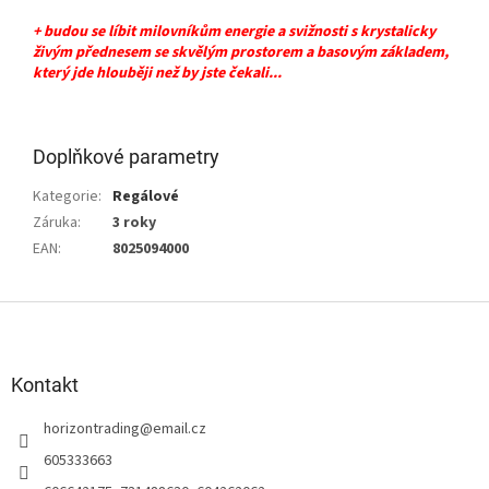
+ budou se líbit milovníkům energie a svižnosti s krystalicky
živým přednesem se skvělým prostorem a basovým základem,
který jde hlouběji než by jste čekali...
Doplňkové parametry
Kategorie
:
Regálové
Záruka
:
3 roky
EAN
:
8025094000
Z
á
p
a
Kontakt
t
horizontrading
@
email.cz
í
605333663