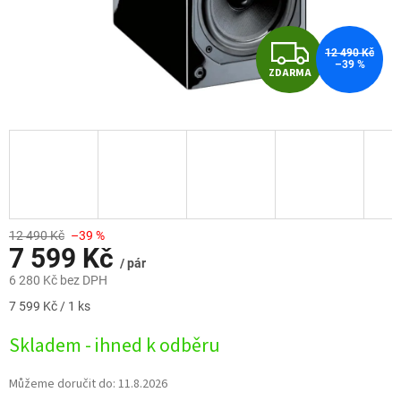
Z
12 490 Kč
–39 %
ZDARMA
D
A
R
M
A
12 490 Kč
–39 %
7 599 Kč
/ pár
6 280 Kč bez DPH
Měrná
7 599 Kč / 1 ks
cena:
Skladem - ihned k odběru
Můžeme doručit do:
11.8.2026