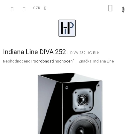
Přejít
NÁKUP
na
CZK
obsah
KOŠÍK
Indiana Line DIVA 252
IL-DIVA-252-HG-BLK
Průměrné
Neohodnoceno
Podrobnosti hodnocení
Značka:
Indiana Line
hodnocení
produktu
je
0,0
z
5
hvězdiček.