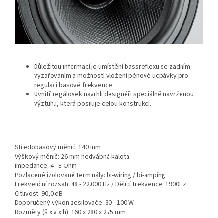
Důležitou informací je umístění bassreflexu se zadním
vyzařováním a možností vložení pěnové ucpávky pro
regulaci basové frekvence.
Uvnitř regálovek navrhli designéři speciálně navrženou
výztuhu, která posiluje celou konstrukci.
Středobasový měnič: 140 mm
Výškový měnič: 26 mm hedvábná kalota
Impedance: 4 - 8 Ohm
Pozlacené izolované terminály: bi-wiring / bi-amping
Frekvenční rozsah: 48 - 22.000 Hz / Dělící frekvence: 1900Hz
Citlivost: 90,0 dB
Doporučený výkon zesilovače: 30 - 100 W
Rozměry (š x v x h): 160 x 280 x 275 mm