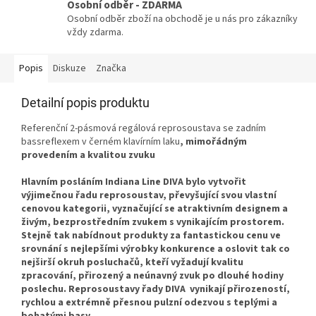
Osobní odběr - ZDARMA
Osobní odběr zboží na obchodě je u nás pro zákazníky
vždy zdarma.
Popis
Diskuze
Značka
Detailní popis produktu
Referenční 2-pásmová regálová reprosoustava se zadním
bassreflexem v černém klavírním laku
, mimořádným
provedením a kvalitou zvuku
Hlavním posláním Indiana Line DIVA bylo vytvořit
výjimečnou řadu reprosoustav, převyšující svou vlastní
cenovou kategorii, vyznačující se atraktivním designem a
živým, bezprostředním zvukem s vynikajícím prostorem.
Stejně tak nabídnout produkty za fantastickou cenu ve
srovnání s nejlepšími výrobky konkurence a oslovit tak co
nejširší okruh posluchačů, kteří vyžadují kvalitu
zpracování, přirozený a neúnavný zvuk po dlouhé hodiny
poslechu. Reprosoustavy řady DIVA vynikají přirozeností,
rychlou a extrémně přesnou pulzní odezvou s teplými a
bohatými basy.