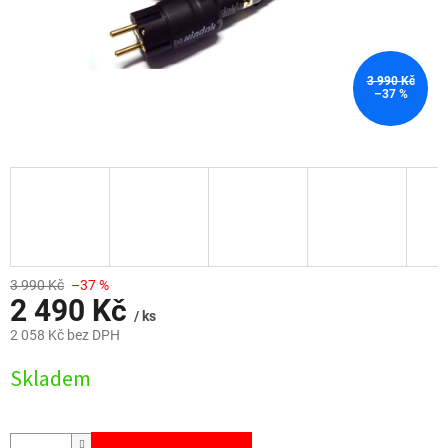
3 990 Kč
–37 %
3 990 Kč
–37 %
2 490 Kč
/ ks
2 058 Kč bez DPH
Měrná
Skladem
cena: