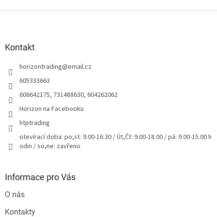
Z
á
p
a
Kontakt
t
horizontrading
@
email.cz
í
605333663
606642175, 731488630, 604262062
Horizon na Facebooku
htptrading
otevírací doba: po,st: 9.00-16.30 / Út,Čt: 9.00-18.00 / pá: 9.00-15.00 h
odin / so,ne: zavřeno
Informace pro Vás
O nás
Kontakty