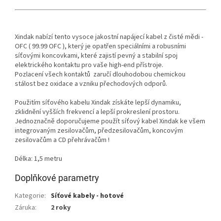
Xindak nabízí tento vysoce jakostní napájecí kabel z čisté mědi -
OFC ( 99.99 OFC ), který je opatřen speciálními a robusními
síťovými koncovkami, které zajistí pevný a stabilní spoj
elektrického kontaktu pro vaše high-end přístroje.
Pozlacení všech kontaktů zaručí dlouhodobou chemickou
stálost bez oxidace a vzniku přechodových odporů.
Použitím síťového kabelu Xindak získáte lepší dynamiku,
zklidnění vyšších frekvencí a lepší prokreslení prostoru.
Jednoznačně doporučujeme použít síťový kabel Xindak ke všem
integrovaným zesilovačům, předzesilovačům, koncovým
zesilovačům a CD přehrávačům !
Délka: 1,5 metru
Doplňkové parametry
Kategorie
:
Síťové kabely - hotové
Záruka
:
2 roky