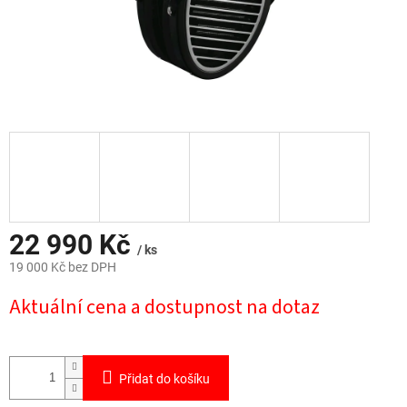
22 990 Kč
/ ks
19 000 Kč bez DPH
Měrná
Aktuální cena a dostupnost na dotaz
cena:
Přidat do košíku