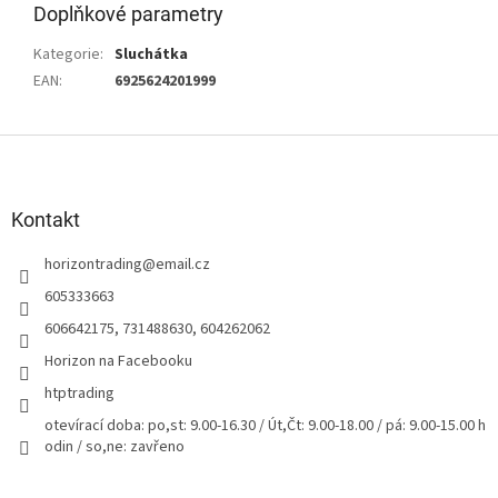
Doplňkové parametry
Kategorie
:
Sluchátka
EAN
:
6925624201999
Z
á
p
a
Kontakt
t
horizontrading
@
email.cz
í
605333663
606642175, 731488630, 604262062
Horizon na Facebooku
htptrading
otevírací doba: po,st: 9.00-16.30 / Út,Čt: 9.00-18.00 / pá: 9.00-15.00 h
odin / so,ne: zavřeno