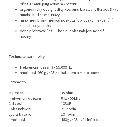
přibalenému plug&play mikrofonu
ergonomický design, díky kterému lze sluchátka používat
mnoho hodin bez únavy
nano membrány měničů poskytují obrovský frekvenční
rozsah a dynamiku
doba přehrávání až 10 hodin, doba nabíjení necelé 3
hodiny
Technické parametry:
frekvenční rozsah 8 - 55.000 Hz
hmotnost 460 g /495 g s kabelem a mikrofonem
Parametry
Impedance
35 ohm
Frekvenční odezva
8Hz - 55kHz
Citlivost
103dB
Doba nabíjení
2.7 hodín
Výdrž baterie
10 hodín
Hmotnost
460g /495g včetně kabelu