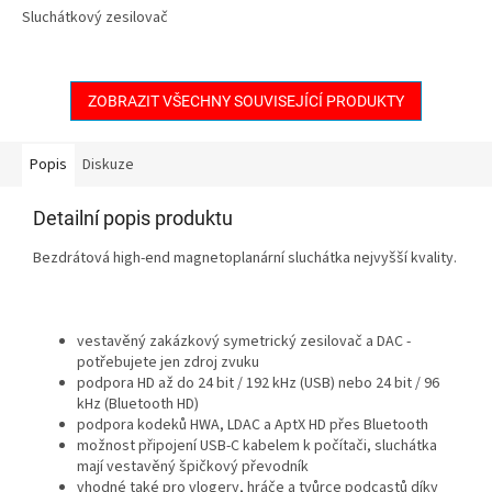
Sluchátkový zesilovač
ZOBRAZIT VŠECHNY SOUVISEJÍCÍ PRODUKTY
Popis
Diskuze
Detailní popis produktu
Bezdrátová high-end magnetoplanární sluchátka nejvyšší kvality.
vestavěný zakázkový symetrický zesilovač a DAC -
potřebujete jen zdroj zvuku
podpora HD až do 24 bit / 192 kHz (USB) nebo 24 bit / 96
kHz (Bluetooth HD)
podpora kodeků HWA, LDAC a AptX HD přes Bluetooth
možnost připojení USB-C kabelem k počítači, sluchátka
mají vestavěný špičkový převodník
vhodné také pro vlogery, hráče a tvůrce podcastů díky