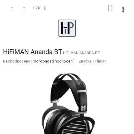
Přejít
NÁKUP
na
CZK
obsah
KOŠÍK
HiFiMAN Ananda BT
HIFI-MAN-ANANDA-BT
Průměrné
Neohodnoceno
Podrobnosti hodnocení
Značka:
Hifiman
hodnocení
produktu
je
0,0
z
5
hvězdiček.