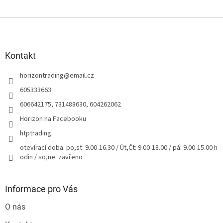
Z
á
p
a
Kontakt
t
horizontrading
@
email.cz
í
605333663
606642175, 731488630, 604262062
Horizon na Facebooku
htptrading
otevírací doba: po,st: 9.00-16.30 / Út,Čt: 9.00-18.00 / pá: 9.00-15.00 h
odin / so,ne: zavřeno
Informace pro Vás
O nás