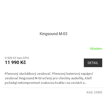
Kingsound M-03
Skladem
9 909 Kč bez DPH
11 990 Kč
DETAIL
Přenosný sluchátkový zesilovač. Přenosný bateriový napájecí
zesilovač Kingsound M-03 určený pro všechny audiofily, kteří
požadují nekompromisní zvukovou kvalitu i na cestách a...
Kód:
15903