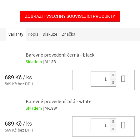
ZOBRAZIT VŠECHNY SOUVISEJÍCÍ PRODUKTY
Varianty
Popis
Diskuze
Značka
Barevné provedení: černá - black
Skladem
| M-18B
689 Kč
/ ks
Do 
569 Kč bez DPH
Barevné provedení: bílá - white
Skladem
| M-18W
689 Kč
/ ks
Do 
569 Kč bez DPH