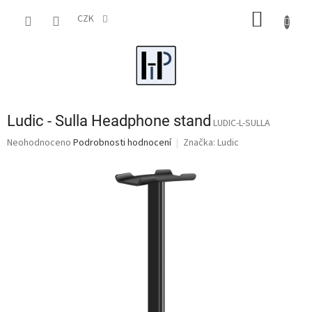
Přejít
NÁKUP
na
CZK
obsah
KOŠÍK
Ludic - Sulla Headphone stand
LUDIC-L-SULLA
Průměrné
Neohodnoceno
Podrobnosti hodnocení
Značka:
Ludic
hodnocení
produktu
je
0,0
z
5
hvězdiček.