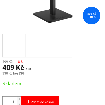
499 Kč
–18 %
499 Kč
–18 %
409 Kč
/ ks
338 Kč bez DPH
Měrná
Skladem
cena:
Přidat do košíku