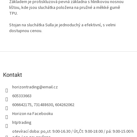
Základem je protiskluzová pevná základna s hliníkovou nosnou
lištou, kde jsou sluchátka položena na pružné a měkké gumě
TPU.
Stojan na sluchátka Sulla je jednoduchý a efektivní, s velmi
dostupnou cenou.
Z
á
p
a
Kontakt
t
horizontrading
@
email.cz
í
605333663
606642175, 731488630, 604262062
Horizon na Facebooku
htptrading
otevírací doba: po,st: 9.00-16.30 / Út,Čt: 9.00-18.00 / pá: 9.00-15.00 h