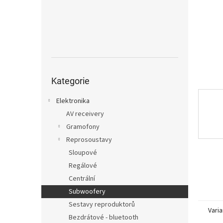
n
e
l
Přeskočit
kategorie
Kategorie
Elektronika
AV receivery
Gramofony
Reprosoustavy
Sloupové
Regálové
Centrální
Subwoofery
Sestavy reproduktorů
Varia
Bezdrátové - bluetooth