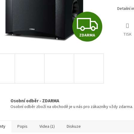
Detailní 
Z
TISK
ZDARMA
D
A
R
M
Osobní odběr - ZDARMA
Osobní odběr zboží na obchodě je u nás pro zákazníky vždy zdarma.
A
nty
Popis
Videa (1)
Diskuze