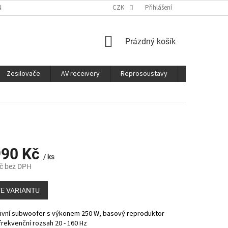
É SLUŽBY
CO JE DOBRÉ VĚDĚT
CZK
Přihlášení
NÁKUPNÍ
Prázdný košík
KOŠÍK
Zesilovače
AV receivery
Reprosoustavy
Sluchátka
990 Kč
/ ks
č bez DPH
E VARIANTU
tivní subwoofer s výkonem 250 W, basový reproduktor
rekvenční rozsah 20 - 160 Hz