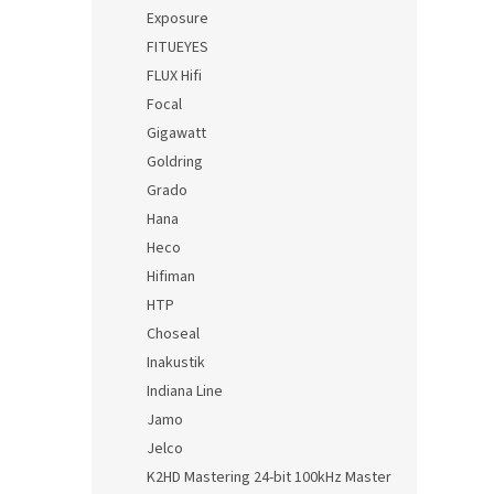
Exposure
FITUEYES
FLUX Hifi
Focal
Gigawatt
Goldring
Grado
Hana
Heco
Hifiman
HTP
Choseal
Inakustik
Indiana Line
Jamo
Jelco
K2HD Mastering 24-bit 100kHz Master