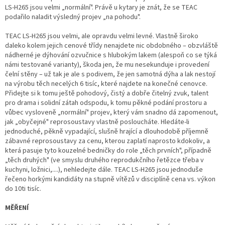
LS-H265 jsou velmi „normální". Právě u kytary je znát, že se TEAC
podařilo naladit výsledný projev „na pohodu".
TEAC LS-H265 jsou velmi, ale opravdu velmi levné. Vlastně široko
daleko kolem jejich cenové třídy nenajdete nic obdobného – obzvláště
nádherné je dýhování ozvučnice s hlubokým lakem (alespoň co se týká
námi testované varianty), škoda jen, že mu nesekunduje i provedení
čelní stěny – už tak je ale s podivem, že jen samotná dýha a lak nestojí
na výrobu těch necelých 6 tisíc, které najdete na konečné cenovce.
Přidejte si k tomu ještě pohodový, čistý a dobře čitelný zvuk, talent
pro drama i solidní zátah odspodu, k tomu pěkné podání prostoru a
vůbec vysloveně „normální" projev, který vám snadno dá zapomenout,
jak „obyčejné" reprosoustavy vlastně posloucháte. Hledáte-li
jednoduché, pěkně vypadající, slušně hrající a dlouhodobě příjemně
zábavné reprosoustavy za cenu, kterou zaplatí naprosto kdokoliv, a
která pasuje tyto kouzelné bedničky do role „těch prvních", případně
„těch druhých" (ve smyslu druhého reprodukčního řetězce třeba v
kuchyni, ložnici,....), nehledejte dále. TEAC LS-H265 jsou jednoduše
řečeno horkými kandidáty na stupně vítězů v disciplíně cena vs. výkon
do 10ti tisíc.
MĚŘENÍ