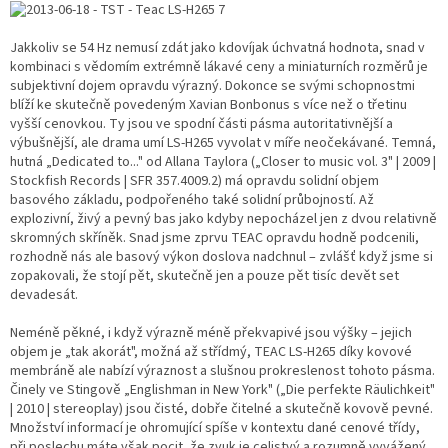
Jakkoliv se 54 Hz nemusí zdát jako kdovíjak úchvatná hodnota, snad v
kombinaci s vědomím extrémně lákavé ceny a miniaturních rozměrů je
subjektivní dojem opravdu výrazný. Dokonce se svými schopnostmi
blíží ke skutečně povedeným Xavian Bonbonus s více než o třetinu
vyšší cenovkou. Ty jsou ve spodní části pásma autoritativnější a
výbušnější, ale drama umí LS-H265 vyvolat v míře neočekávané. Temná,
hutná „Dedicated to..." od Allana Taylora („Closer to music vol. 3" | 2009 |
Stockfish Records | SFR 357.4009.2) má opravdu solidní objem
basového základu, podpořeného také solidní průbojností. Až
explozivní, živý a pevný bas jako kdyby nepocházel jen z dvou relativně
skromných skříněk. Snad jsme zprvu TEAC opravdu hodně podcenili,
rozhodně nás ale basový výkon doslova nadchnul – zvlášť když jsme si
zopakovali, že stojí pět, skutečně jen a pouze pět tisíc devět set
devadesát.
Neméně pěkné, i když výrazně méně překvapivé jsou výšky – jejich
objem je „tak akorát", možná až střídmý, TEAC LS-H265 díky kovové
membráně ale nabízí výraznost a slušnou prokreslenost tohoto pásma.
Činely ve Stingově „Englishman in New York" („Die perfekte Räulichkeit"
| 2010 | stereoplay) jsou čisté, dobře čitelné a skutečně kovově pevné.
Množství informací je ohromující spíše v kontextu dané cenové třídy,
při poslechu máte však pocit, že zvuk je celistvý a rozumně vyvážený.