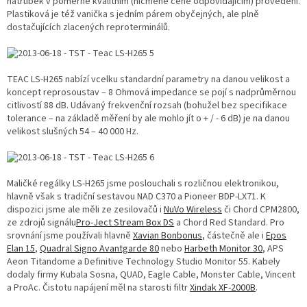
nátrubek v poměrně kvalitním (nicméně ceně odpovídajícím) provedení.
Plastiková je též vanička s jedním párem obyčejných, ale plně
dostačujících zlacených reproterminálů.
TEAC LS-H265 nabízí vcelku standardní parametry na danou velikost a
koncept reprosoustav – 8 Ohmová impedance se pojí s nadprůměrnou
citlivostí 88 dB. Udávaný frekvenční rozsah (bohužel bez specifikace
tolerance – na základě měření by ale mohlo jít o + / - 6 dB) je na danou
velikost slušných 54 – 40 000 Hz.
Maličké regálky LS-H265 jsme poslouchali s rozličnou elektronikou,
hlavně však s tradiční sestavou NAD C370 a Pioneer BDP-LX71. K
dispozici jsme ale měli ze zesilovačů i
NuVo Wireless
či Chord CPM2800,
ze zdrojů signálu
Pro-Ject Stream Box DS
a Chord Red Standard. Pro
srovnání jsme používali hlavně
Xavian Bonbonus
, částečně ale i
Epos
Elan 15
,
Quadral Signo Avantgarde 80
nebo
Harbeth Monitor 30
, APS
Aeon Titandome a Definitive Technology Studio Monitor 55. Kabely
dodaly firmy Kubala Sosna, QUAD, Eagle Cable, Monster Cable, Vincent
a ProAc. Čistotu napájení měl na starosti filtr
Xindak XF-2000B
.