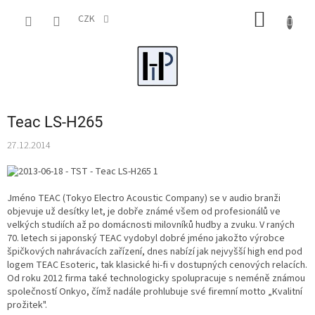
Přejít
NÁKUP
na
CZK
obsah
KOŠÍK
Teac LS-H265
27.12.2014
Jméno TEAC (Tokyo Electro Acoustic Company) se v audio branži
objevuje už desítky let, je dobře známé všem od profesionálů ve
velkých studiích až po domácnosti milovníků hudby a zvuku. V raných
70. letech si japonský TEAC vydobyl dobré jméno jakožto výrobce
špičkových nahrávacích zařízení, dnes nabízí jak nejvyšší high end pod
logem TEAC Esoteric, tak klasické hi-fi v dostupných cenových relacích.
Od roku 2012 firma také technologicky spolupracuje s neméně známou
společností Onkyo, čímž nadále prohlubuje své firemní motto „Kvalitní
prožitek".