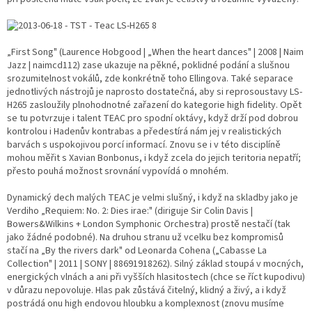
„First Song" (Laurence Hobgood | „When the heart dances" | 2008 | Naim
Jazz | naimcd112) zase ukazuje na pěkné, poklidné podání a slušnou
srozumitelnost vokálů, zde konkrétně toho Ellingova. Také separace
jednotlivých nástrojů je naprosto dostatečná, aby si reprosoustavy LS-
H265 zasloužily plnohodnotné zařazení do kategorie high fidelity. Opět
se tu potvrzuje i talent TEAC pro spodní oktávy, když drží pod dobrou
kontrolou i Hadenův kontrabas a předestírá nám jej v realistických
barvách s uspokojivou porcí informací. Znovu se i v této disciplíně
mohou měřit s Xavian Bonbonus, i když zcela do jejich teritoria nepatří;
přesto pouhá možnost srovnání vypovídá o mnohém.
Dynamický dech malých TEAC je velmi slušný, i když na skladby jako je
Verdiho „Requiem: No. 2: Dies irae:" (diriguje Sir Colin Davis |
Bowers&Wilkins + London Symphonic Orchestra) prostě nestačí (tak
jako žádné podobné). Na druhou stranu už vcelku bez kompromisů
stačí na „By the rivers dark" od Leonarda Cohena („Cabasse La
Collection" | 2011 | SONY | 88691918262). Silný základ stoupá v mocných,
energických vlnách a ani při vyšších hlasitostech (chce se říct kupodivu)
v důrazu nepovoluje. Hlas pak zůstává čitelný, klidný a živý, a i když
postrádá onu high endovou hloubku a komplexnost (znovu musíme