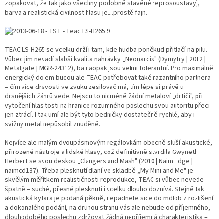
zopakovat, že tak jako všechny podobně stavěné reprosoustavy),
barva a realistická civilnost hlasu je....prostě fajn.
TEAC LS-H265 se vcelku drží i tam, kde hudba poněkud přitlačí na pilu.
Vůbec jim nevadí slabší kvalita nahrávky „Neonarcis" (Dymytry | 2012 |
Metalgate | MGR-24312), ba naopak jsou velmi tolerantní. Pro maximálně
energický dojem budou ale TEAC potřebovat také razantního partnera
– čím více dravosti ve zvuku zesilovač má, tím lépe si právě u
drsnějších žánrů vede. Nejsou to nicméně žádní metaloví „drtiči", při
vytočení hlasitosti na hranice rozumného poslechu svou autoritu přeci
jen ztrácí. I tak umí ale být tyto bedničky dostatečně rychlé, aby i
svižný metal nepůsobil znuděně.
Nejvíce ale malým dvoupásmovým regálovkám obecně sluší akustické,
přirozené nástroje a lidské hlasy, což definitivně stvrdila Gwyneth
Herbert se svou deskou „Clangers and Mash" (2010 | Naim Edge |
naimcd137). Třeba plesknutí dlaní ve skladbě „My Mini and Me" je
skvělým měřítkem realističnosti reprodukce, TEAC si vůbec nevede
špatně – suché, přesné plesknutí i vcelku dlouho doznívá. Stejně tak
akustická kytara je podaná pěkně, nepadnete sice do mdlob z rozlišení
a dokonalého podání, na druhou stranu vás ale nebude od příjemného,
dlouhodobého poslechu zdržovat žádná nepříjemná charakteristika –