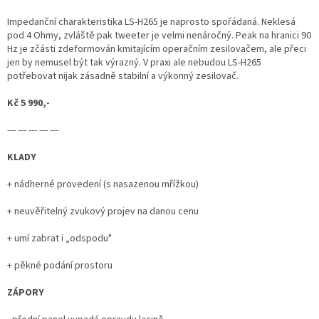
Impedanční charakteristika LS-H265 je naprosto spořádaná. Neklesá
pod 4 Ohmy, zvláště pak tweeter je velmi nenáročný. Peak na hranici 90
Hz je zčásti zdeformován kmitajícím operačním zesilovačem, ale přeci
jen by nemusel být tak výrazný. V praxi ale nebudou LS-H265
potřebovat nijak zásadně stabilní a výkonný zesilovač.
Kč 5 990,-
--- --- --- --- ---
KLADY
+ nádherné provedení (s nasazenou mřížkou)
+ neuvěřitelný zvukový projev na danou cenu
+ umí zabrat i „odspodu"
+ pěkné podání prostoru
ZÁPORY