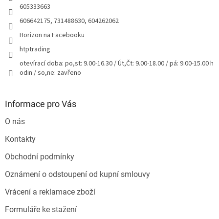
605333663
606642175, 731488630, 604262062
Horizon na Facebooku
htptrading
otevírací doba: po,st: 9.00-16.30 / Út,Čt: 9.00-18.00 / pá: 9.00-15.00 h
odin / so,ne: zavřeno
Informace pro Vás
O nás
Kontakty
Obchodní podmínky
Oznámení o odstoupení od kupní smlouvy
Vrácení a reklamace zboží
Formuláře ke stažení