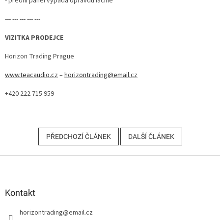
- přední panel vypadá opravdu lacině
--- --- --- --- ---
VIZITKA PRODEJCE
Horizon Trading Prague
www.teacaudio.cz
–
horizontrading@email.cz
+420 222 715 959
PŘEDCHOZÍ ČLÁNEK
DALŠÍ ČLÁNEK
Z
á
p
a
Kontakt
t
horizontrading
@
email.cz
í