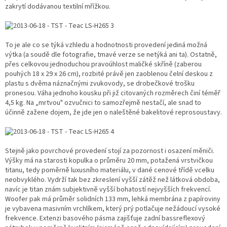
zakrytí dodávanou textilní mřížkou.
To je ale co se týká vzhledu a hodnotnosti provedení jediná možná
výtka (a soudě dle fotografie, tmavé verze se netýká ani ta). Ostatně,
přes celkovou jednoduchou pravoúhlost maličké skříně (zaberou
pouhých 18 x 29 x 26 cm), rozbité právě jen zaoblenou čelní deskou z
plastu s dvěma náznačnými zvukovody, se drobečkové trošku
pronesou. Váha jednoho kousku při již citovaných rozměrech činí téměř
4,5 kg. Na „mrtvou" ozvučnici to samozřejmě nestačí, ale snad to
účinně zažene dojem, že jde jen o naleštěné bakelitové reprosoustavy.
Stejně jako povrchové provedení stojí za pozornost i osazení měniči.
Výšky má na starosti kopulka o průměru 20 mm, potažená vrstvičkou
titanu, tedy poměrně luxusního materiálu, v dané cenové třídě vcelku
neobvyklého. Vydrží tak bez zkreslení vyšší zátěž než látková obdoba,
navíc je titan znám subjektivně vyšší bohatostí nejvyšších frekvencí.
Woofer pak má průměr solidních 133 mm, lehká membrána z papíroviny
je vybavena masivním vrchlíkem, který prý potlačuje nežádoucí vysoké
frekvence. Extenzi basového pásma zajišťuje zadní bassreflexový