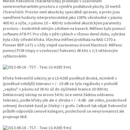
Měření frekvenční charakteristiky probíhalo v uzavřeném
semireverberantním prostoru o výměře podlahové plochy 25 metrů
čtverečních. Prostor není akusticky speciálně upraven, a proto jsou
naměřené hodnoty interpretovatelné jako 100% věrohodné v pásmu
400 Hz a výše, v pásmu 10 – 400 Hz ovlivněné akustickými parametry
prostoru – konkrétně mírným zdvihem na basech. Měřeno bylo pomocí
software ATB PC Pro vždy v pěti cyklech v různou denní dobu, vybrána
byla vždy střední křivka. Všechna měření probíhala na NAD C370 a
Pioneer BDP-LX71 s vždy stejně nastavenou úrovní hlasitosti. Měřeno
pomocí PCM stopy o vzorkovací frekvenci 48 kHz s 1/3 oktávovým
vyhlazováním.
Křivka frekvenční odezvy je u LS-H265 poněkud divoká, nicméně v
(poněkud volnější) toleranci + / - 10 dB se tyto regálovky v pohodě
„vejdou" v pásmu od 38 Hz až do slyšitelné hranice 20 000 Hz.
Deklarovaný nástup na úrovni 54 Hz sice nemá žádnou udávanou
toleranci, podle křivky jde ale o zhruba + / - 6 dB. Jak vidno, poslechově
vnímaný dostatek basů je čitelný i z grafu. Celkově tak nějak frekvenční
průběh odpovídá cenové kategorii, poslechově se nevyrovnanost ale
projevuje libě.