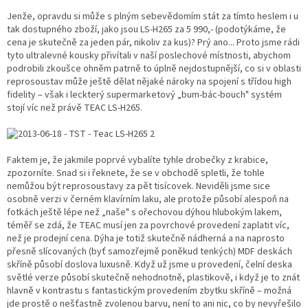
Jenže, opravdu si může s plným sebevědomím stát za tímto heslem i u
tak dostupného zboží, jako jsou LS-H265 za 5 990,- (podotýkáme, že
cena je skutečně za jeden pár, nikoliv za kus)? Prý ano... Proto jsme rádi
tyto ultralevné kousky přivítali v naší poslechové místnosti, abychom
podrobili zkoušce ohněm patrně to úplně nejdostupnější, co si v oblasti
reprosoustav může ještě dělat nějaké nároky na spojení s třídou high
fidelity – však i leckterý supermarketový „bum-bác-bouch" systém
stojí víc než právě TEAC LS-H265.
Faktem je, že jakmile poprvé vybalíte tyhle drobečky z krabice,
zpozorníte. Snad si i řeknete, že se v obchodě spletli, že tohle
nemůžou být reprosoustavy za pět tisícovek. Neviděli jsme sice
osobně verzi v černém klavírním laku, ale protože působí alespoň na
fotkách ještě lépe než „naše" s ořechovou dýhou hlubokým lakem,
téměř se zdá, že TEAC musí jen za povrchové provedení zaplatit víc,
než je prodejní cena. Dýha je totiž skutečně nádherná a na naprosto
přesně slícovaných (byť samozřejmě poněkud tenkých) MDF deskách
skříně působí doslova luxusně. Když už jsme u provedení, čelní deska
světlé verze působí skutečně nehodnotně, plastikově, i když je to znát
hlavně v kontrastu s fantastickým provedením zbytku skříně – možná
jde prostě o nešťastně zvolenou barvu, není to ani nic, co by nevyřešilo