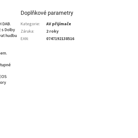
Doplňkové parametry
H DAB.
Kategorie
:
AV přijímače
 s Dolby
Záruka
:
2 roky
vat hudbu
EAN
:
0747192138516
kem.
stupné
HEOS
tory