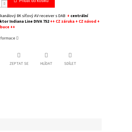
Přidat do košíku
2 kanálový 8K síťový AV receiver s DAB
+
centrální
tor Indiana Line DIVA 752
++ CZ záruka + CZ návod +
ibuce ++
informace
ZEPTAT SE
HLÍDAT
SDÍLET