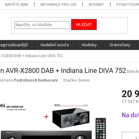
NAPIŠTE NÁM
INFORMACE PRO VÁS
NOVINKY
POSKYTOVAN
HLEDAT
nejprodávanější
Hudební nosiče
Hodinky
Gramofony
X2800 DAB + Indiana Line DIVA 752
n AVR-X2800 DAB + Indiana Line DIVA 752
DEN-A
né
noceno
Podrobnosti hodnocení
Značka:
Denon
ní
20 
u
17 347 K
Měrná
Na do
cena:
ek.