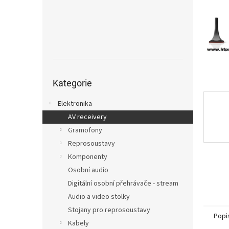
n
e
l
Přeskočit
kategorie
Kategorie
Elektronika
AV receivery
Gramofony
Reprosoustavy
Komponenty
Osobní audio
Digitální osobní přehrávače - stream
Audio a video stolky
Stojany pro reprosoustavy
Popi
Kabely