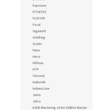
Exposure
FITUEYES
FLUX Hifi
Focal
Gigawatt
Goldring
Grado
Hana
Heco
Hifiman
HTP
Choseal
Inakustik
Indiana Line
Jamo
Jelco
K2HD Mastering 24-bit 100kHz Master