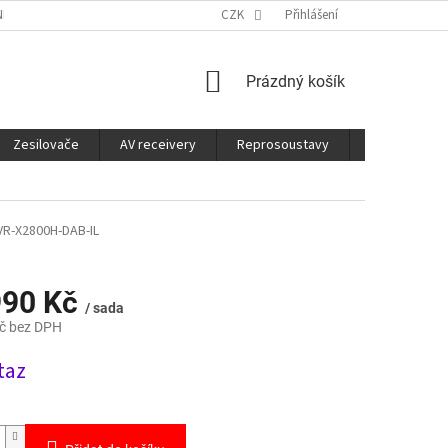
É SLUŽBY
CO JE DOBRÉ VĚDĚT
CZK
Přihlášení
NÁKUPNÍ
Prázdný košík
KOŠÍK
Zesilovače
AV receivery
Reprosoustavy
Sluchátka
VR-X2800H-DAB-IL
990 Kč
/ sada
č bez DPH
taz