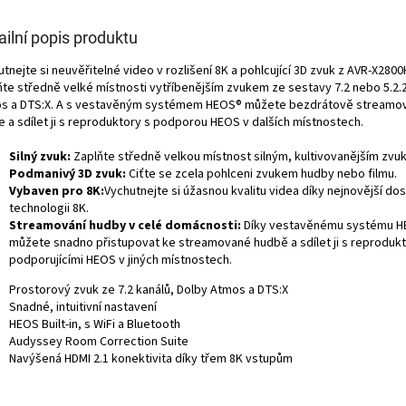
ailní popis produktu
tnejte si neuvěřitelné video v rozlišení 8K a pohlcující 3D zvuk z AVR-X2800
ňte středně velké místnosti vytříbenějším zvukem ze sestavy 7.2 nebo 5.2.2
s a DTS:X. A s vestavěným systémem HEOS® můžete bezdrátově streamo
e a sdílet ji s reproduktory s podporou HEOS v dalších místnostech.
Silný zvuk:
Zaplňte středně velkou místnost silným, kultivovanějším zvu
Podmanivý 3D zvuk:
Ciťte se zcela pohlceni zvukem hudby nebo filmu.
Vybaven pro 8K:
Vychutnejte si úžasnou kvalitu videa díky nejnovější do
technologii 8K.
Streamování hudby v celé domácnosti:
Díky vestavěnému systému 
můžete snadno přistupovat ke streamované hudbě a sdílet ji s reproduk
podporujícími HEOS v jiných místnostech.
Prostorový zvuk ze 7.2 kanálů, Dolby Atmos a DTS:X
Snadné, intuitivní nastavení
HEOS Built-in, s WiFi a Bluetooth
Audyssey Room Correction Suite
Navýšená HDMI 2.1 konektivita díky třem 8K vstupům