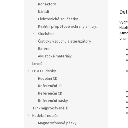
Konektory
Det
Nářadí
Elektronické součástky
Vychu
Kvalitní přepěťové ochrany a filtry.
Napl
Atmo
Sluchátka
onlin
Čističky vzduchu a sterilizátory
Baterie
Akustické materiály
Levně
LP a CD desky
Hudební CD
Referenční LP
Referenční CD
Referenční pásky
TIP - nejprodávanější
Hudební nosiče
Magnetofonové pásky