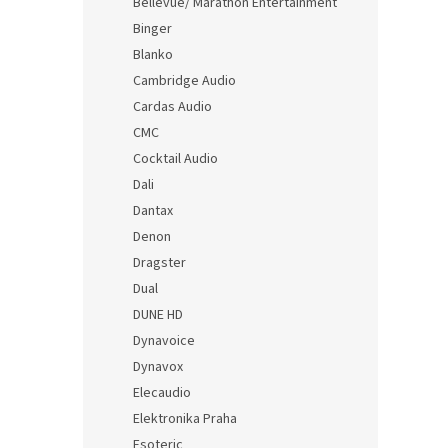
Bellevue/ Marathon Entertainment
Binger
Blanko
Cambridge Audio
Cardas Audio
CMC
Cocktail Audio
Dali
Dantax
Denon
Dragster
Dual
DUNE HD
Dynavoice
Dynavox
Elecaudio
Elektronika Praha
Esoteric