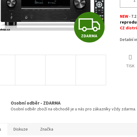
NEW
- 7.
Z
reproduk
CZ distr
ZDARMA
D
Detailní 
A
TISK
R
M
Osobní odběr - ZDARMA
Osobní odběr zboží na obchodě je u nás pro zákazníky vždy zdarma.
A
s
Diskuze
Značka