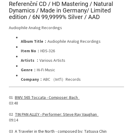
Referenční CD / HD Mastering / Natural
Dynamics / Made in Germany/ Limited
edition / 6N 99,9999% Silver / AAD
Audiophile Analog Recordings
Album Title：
Audiophile Analog Recordings
Item No：
HDS-326
Artists ：
Various Artists
Genre：
Hi-Fi Music
Company：
ABC （Int'l）Records
01
BWV. 565 Toccata -
Composer: Bach
03:48
02
TIN PAN ALLEY -
Performer: Steve Ray Vaughan
09:14
03
A Traveler in the North -
composed by: Tatsuya Chin