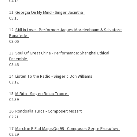
04:13
11
Georgia On My Mind -
Singer:Jacintha
05:15
12
Still In Love -
Performer: Jaques Morelenbaum & Salvatore
Bonafede
03:06
13
Soul Of Great China -
Performance: Shanghai Ethical
Ensemble
03:46
14
Listen To the Radio -
Singer：Don Williams
03:12
15
M’Bifo -
Singer: Rokia Traore
02:39
16
Rondoalla Turca -
Composer: Mozart
02:21
17
March in B Flat Major,Op.99 -
Composer: Serge Prokofiev
02:29