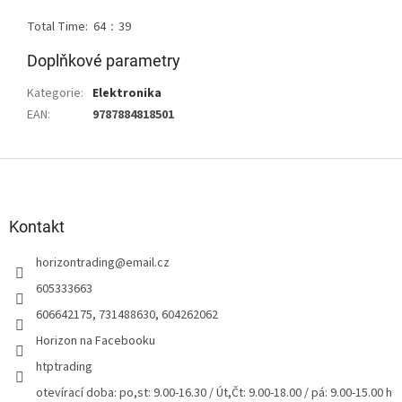
Total Time: 64：39
Doplňkové parametry
Kategorie
:
Elektronika
EAN
:
9787884818501
Z
á
p
a
Kontakt
t
horizontrading
@
email.cz
í
605333663
606642175, 731488630, 604262062
Horizon na Facebooku
htptrading
otevírací doba: po,st: 9.00-16.30 / Út,Čt: 9.00-18.00 / pá: 9.00-15.00 h