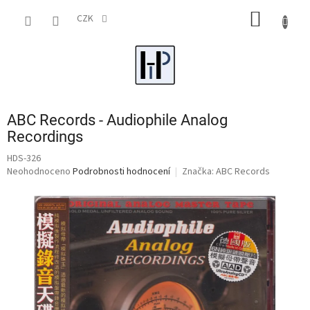
Přejít
NÁKUP
na
CZK
obsah
KOŠÍK
ABC Records - Audiophile Analog
Recordings
HDS-326
Průměrné
Neohodnoceno
Podrobnosti hodnocení
Značka:
ABC Records
hodnocení
produktu
je
0,0
z
5
hvězdiček.