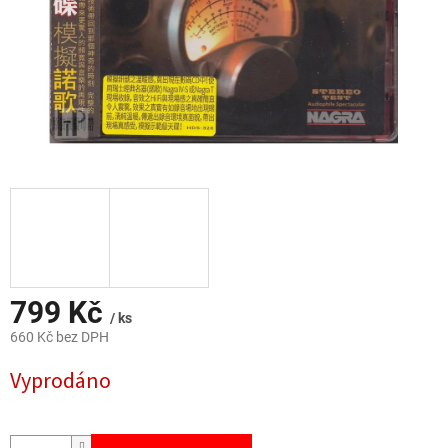
799 Kč
/ ks
660 Kč bez DPH
Měrná
Vyprodáno
cena: