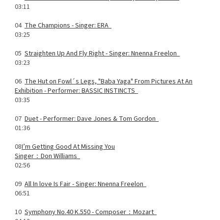
03:11
04
The Champions -
Singer: ERA
03:25
05
Straighten Up And Fly Right -
Singer: Nnenna Freelon
03:23
06
The Hut on Fowl´s Legs, "Baba Yaga" From Pictures At An
Exhibition -
Performer: BASSIC INSTINCTS
03:35
07
Duet -
Performer: Dave Jones & Tom Gordon
01:36
08
I’m Getting Good At Missing You
Singer：Don Williams
02:56
09
All In love Is Fair -
Singer: Nnenna Freelon
06:51
10
Symphony No.40 K.550 -
Composer：Mozart