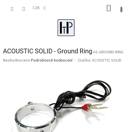
Přejít
NÁKUP
na
CZK
obsah
KOŠÍK
ACOUSTIC SOLID - Ground Ring
AS-GROUND-RING
Průměrné
Neohodnoceno
Podrobnosti hodnocení
Značka:
ACOUSTIC SOLID
hodnocení
produktu
je
0,0
z
5
hvězdiček.