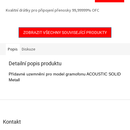
Kvalitní drátky pro připojení přenosky 99,99999% OFC
ZOBRAZIT VŠECHNY SOUVISEJÍCÍ PRODUKTY
Popis
Diskuze
Detailní popis produktu
Přídavné uzemnění pro model gramofonu ACOUSTIC SOLID
Metall
Z
á
p
a
Kontakt
t