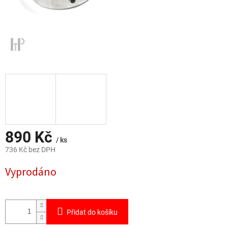
890 Kč
/ ks
736 Kč bez DPH
Měrná
Vyprodáno
cena:
Přidat do košíku