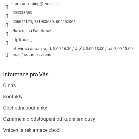
horizontrading
@
email.cz
í
605333663
606642175, 731488630, 604262062
Horizon na Facebooku
htptrading
otevírací doba: po,st: 9.00-16.30 / Út,Čt: 9.00-18.00 / pá: 9.00-15.00 h
odin / so,ne: zavřeno
Informace pro Vás
O nás
Kontakty
Obchodní podmínky
Oznámení o odstoupení od kupní smlouvy
Vrácení a reklamace zboží