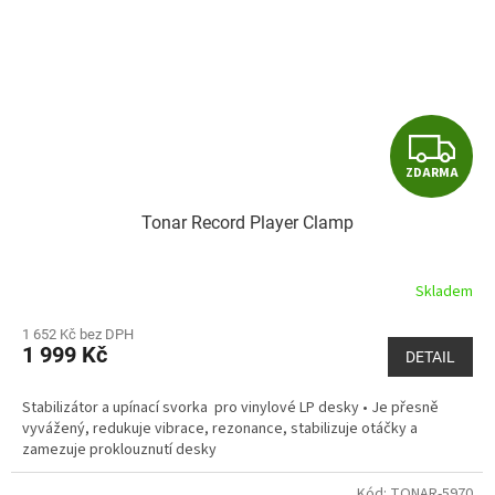
Z
ZDARMA
D
Tonar Record Player Clamp
A
R
Skladem
M
1 652 Kč bez DPH
1 999 Kč
DETAIL
A
Stabilizátor a upínací svorka pro vinylové LP desky • Je přesně
vyvážený, redukuje vibrace, rezonance, stabilizuje otáčky a
zamezuje proklouznutí desky
Kód:
TONAR-5970