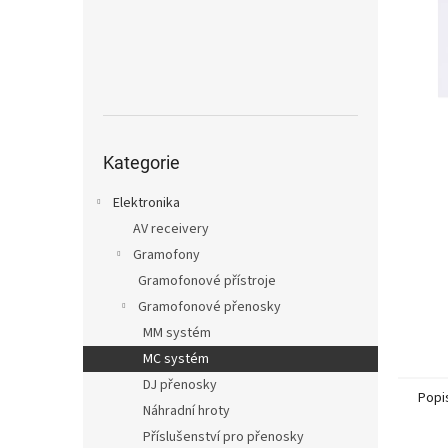
n
e
l
Přeskočit
kategorie
Kategorie
Elektronika
AV receivery
Gramofony
Gramofonové přístroje
Gramofonové přenosky
MM systém
MC systém
DJ přenosky
Popi
Náhradní hroty
Příslušenství pro přenosky