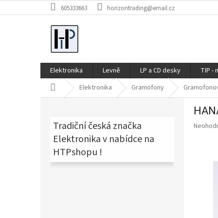
Přejít
605333663
horizontrading@email.cz
na
obsah
Elektronika
Levně
LP a CD desky
TIP - 
Domů
Elektronika
Gramofony
Gramofono
P
HAN
o
s
Tradiční česká značka
Průměr
Neohod
t
hodnoce
Elektronika v nabídce na
produkt
r
HTPshopu !
je
a
0,0
n
z
n
5
í
hvězdič
p
a