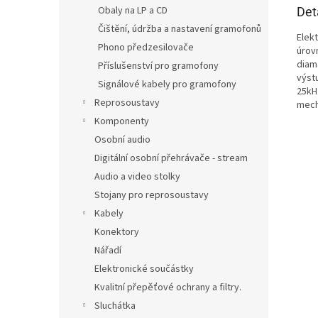
Obaly na LP a CD
Det
Čištění, údržba a nastavení gramofonů
Elek
Phono předzesilovače
úrov
diam
Příslušenství pro gramofony
výst
Signálové kabely pro gramofony
25kH
Reprosoustavy
mech
Komponenty
Osobní audio
Digitální osobní přehrávače - stream
Audio a video stolky
Stojany pro reprosoustavy
Kabely
Konektory
Nářadí
Elektronické součástky
Kvalitní přepěťové ochrany a filtry.
Sluchátka