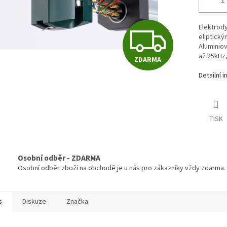
Elektrod
Z
eliptický
Aluminiov
až 25kHz
ZDARMA
D
Detailní 
A
TISK
R
Osobní odběr - ZDARMA
Osobní odběr zboží na obchodě je u nás pro zákazníky vždy zdarma.
M
s
Diskuze
Značka
A