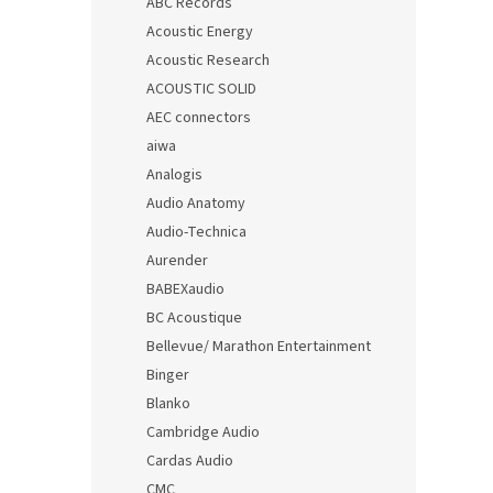
ABC Records
Acoustic Energy
Acoustic Research
ACOUSTIC SOLID
AEC connectors
aiwa
Analogis
Audio Anatomy
Audio-Technica
Aurender
BABEXaudio
BC Acoustique
Bellevue/ Marathon Entertainment
Binger
Blanko
Cambridge Audio
Cardas Audio
CMC