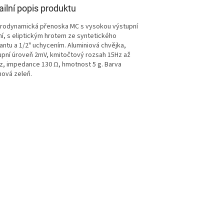
ailní popis produktu
trodynamická přenoska MC s vysokou výstupní
ní, s eliptickým hrotem ze syntetického
antu a 1/2" uchycením. Aluminiová chvějka,
upní úroveň 2mV, kmitočtový rozsah 15Hz až
z, impedance 130 Ω, hmotnost 5 g. Barva
ová zeleň.