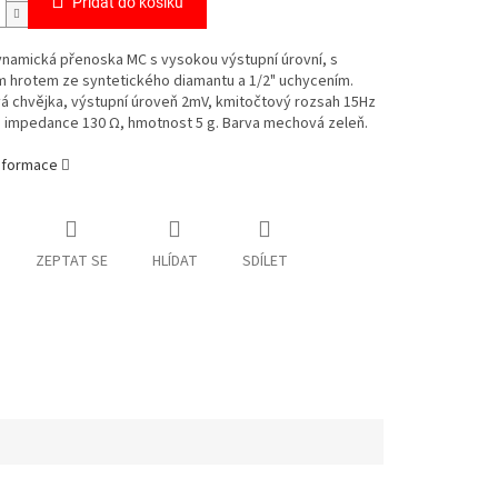
Přidat do košíku
ynamická přenoska MC s vysokou výstupní úrovní, s
m hrotem ze syntetického diamantu a 1/2" uchycením.
á chvějka, výstupní úroveň 2mV, kmitočtový rozsah 15Hz
, impedance 130 Ω, hmotnost 5 g. Barva mechová zeleň.
informace
ZEPTAT SE
HLÍDAT
SDÍLET