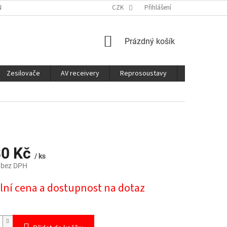
É SLUŽBY
CO JE DOBRÉ VĚDĚT
CZK
Přihlášení
NÁKUPNÍ
Prázdný košík
KOŠÍK
Zesilovače
AV receivery
Reprosoustavy
Sluchátka
80 Kč
/ ks
 bez DPH
lní cena a dostupnost na dotaz