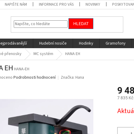
NAPIŠTE NÁM
INFORMACE PRO VÁS
NOVINKY
POSKYTOVAN
HLEDAT
nejprodávanější
Hudební nosiče
Hodinky
Gramofony
vé přenosky
MC systém
HANA EH
A EH
HANA-EH
né
noceno
Podrobnosti hodnocení
Značka:
Hana
ní
9 4
u
7 835 Kč
Měrná
Aktuá
cena:
ek.