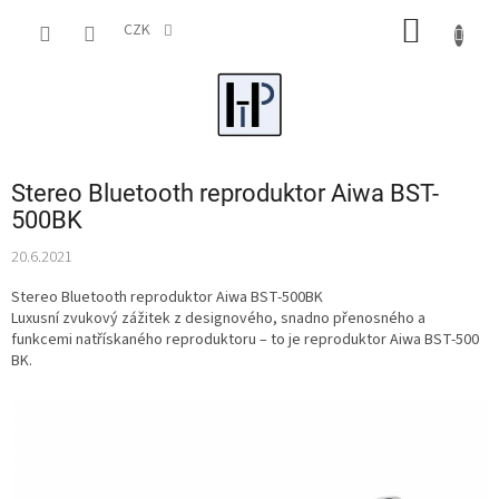
Přejít
NÁKUP
na
CZK
obsah
KOŠÍK
Stereo Bluetooth reproduktor Aiwa BST-
500BK
20.6.2021
Stereo Bluetooth reproduktor Aiwa BST-500BK
Luxusní zvukový zážitek z designového, snadno přenosného a
funkcemi natřískaného reproduktoru – to je reproduktor Aiwa BST-500
BK.