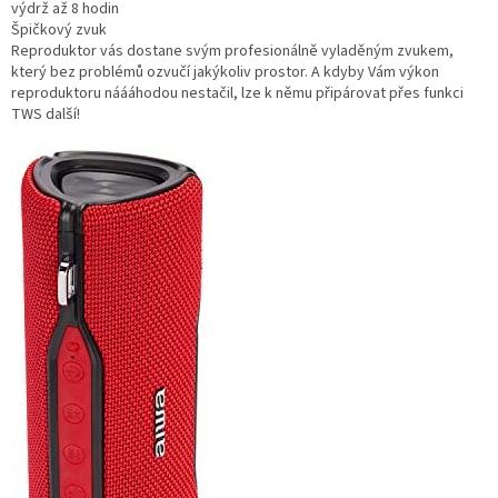
výdrž až 8 hodin
Špičkový zvuk
Reproduktor vás dostane svým profesionálně vyladěným zvukem,
který bez problémů ozvučí jakýkoliv prostor. A kdyby Vám výkon
reproduktoru náááhodou nestačil, lze k němu připárovat přes funkci
TWS další!