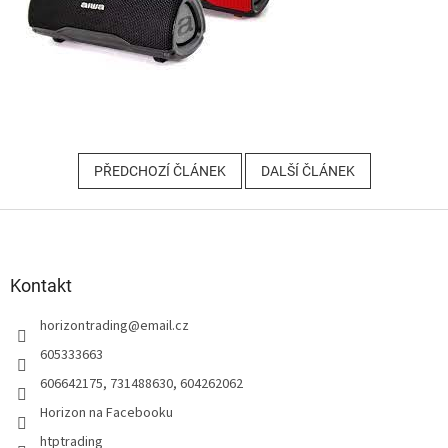
PŘEDCHOZÍ ČLÁNEK
DALŠÍ ČLÁNEK
Z
á
p
a
Kontakt
t
horizontrading
@
email.cz
í
605333663
606642175, 731488630, 604262062
Horizon na Facebooku
htptrading