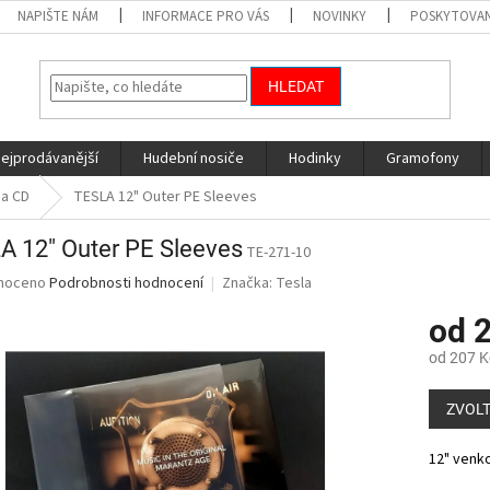
NAPIŠTE NÁM
INFORMACE PRO VÁS
NOVINKY
POSKYTOVAN
HLEDAT
nejprodávanější
Hudební nosiče
Hodinky
Gramofony
 a CD
TESLA 12" Outer PE Sleeves
A 12" Outer PE Sleeves
TE-271-10
né
noceno
Podrobnosti hodnocení
Značka:
Tesla
ní
od
2
u
od
207 K
Měrná
cena:
ZVOLT
ek.
12" venko