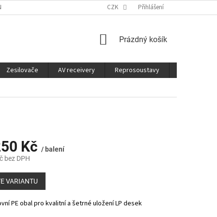
É SLUŽBY
CO JE DOBRÉ VĚDĚT
CZK
Přihlášení
NÁKUPNÍ
Prázdný košík
KOŠÍK
Zesilovače
AV receivery
Reprosoustavy
Sluchátka
50 Kč
/ balení
č
bez DPH
E VARIANTU
vní PE obal pro kvalitní a šetrné uložení LP desek