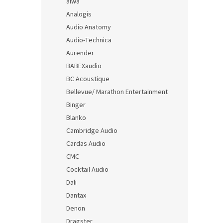
aiwa
Analogis
Audio Anatomy
Audio-Technica
Aurender
BABEXaudio
BC Acoustique
Bellevue/ Marathon Entertainment
Binger
Blanko
Cambridge Audio
Cardas Audio
CMC
Cocktail Audio
Dali
Dantax
Denon
Dragster