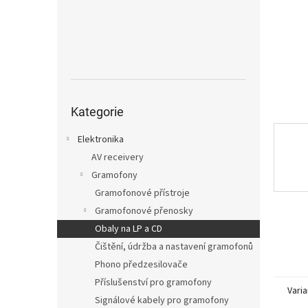
n
e
l
Přeskočit
kategorie
Kategorie
Elektronika
AV receivery
Gramofony
Gramofonové přístroje
Gramofonové přenosky
Obaly na LP a CD
Čištění, údržba a nastavení gramofonů
Phono předzesilovače
Příslušenství pro gramofony
Varia
Signálové kabely pro gramofony