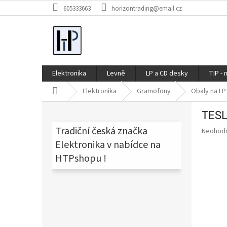
Přejít
605333663
horizontrading@email.cz
na
obsah
Elektronika
Levně
LP a CD desky
TIP - 
Domů
Elektronika
Gramofony
Obaly na LP
P
TESL
o
s
Tradiční česká značka
Průměr
Neohod
t
hodnoce
Elektronika v nabídce na
produkt
r
HTPshopu !
je
a
0,0
n
z
n
5
í
hvězdič
p
a