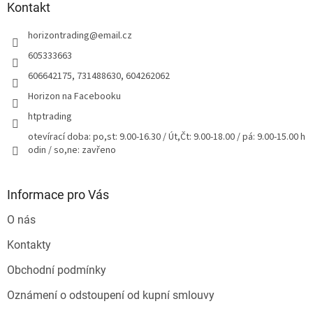
a
Kontakt
t
horizontrading
@
email.cz
í
605333663
606642175, 731488630, 604262062
Horizon na Facebooku
htptrading
otevírací doba: po,st: 9.00-16.30 / Út,Čt: 9.00-18.00 / pá: 9.00-15.00 h
odin / so,ne: zavřeno
Informace pro Vás
O nás
Kontakty
Obchodní podmínky
Oznámení o odstoupení od kupní smlouvy