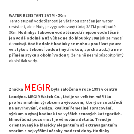
WATER RESISTANT 3ATM - 30m
Tento stupeň vodotěsnosti je většinou označen jen water
resistant, ale někdy je vygravírovaný i údaj 3ATM popřípadě
30m.
Hodinky
s takovou vodotěsností nejsou vodotěsné
jen vodě odolné a už vůbec ne do hloubky 30m
jak se mnozí
domnívají.
Vodě odolné hodinky se mohou používat pouze
ve styku s tekoucí vodou (mytí rukou, sprcha atd..) a ne v
přímém styku s okolní vodou
tj. že na ně nesmí působit přímý
okolní tlak vody.
MEGIR
Značka
byla založena v roce 1997 v centru
Londýna. MEGIR Watch Co., Ltd je ve velkém měřítku
profesionálním výrobcem a vývozcem, který se soustředí
na navrhování, design, kvalitní řemeslné zpracování,
výzkum a vývoj hodinek i ve vyšších cenových kategoriích.
Mimořádná pozornost je věnována detailu. Trend je
orientovaný ke klasicky elegantním až extravagantním
vzorům s nejvyššími nároky moderní doby. Hodinky