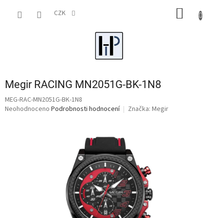
Přejít
NÁKUP
na
CZK
obsah
KOŠÍK
Megir RACING MN2051G-BK-1N8
MEG-RAC-MN2051G-BK-1N8
Průměrné
Neohodnoceno
Podrobnosti hodnocení
Značka:
Megir
hodnocení
produktu
je
0,0
z
5
hvězdiček.