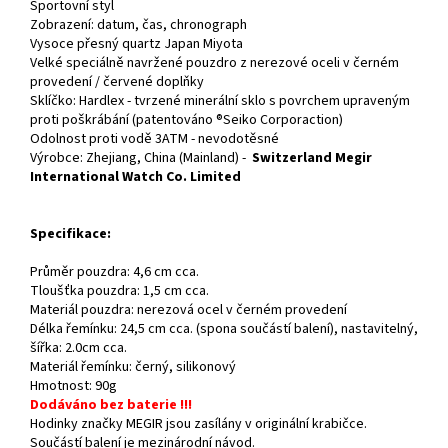
Sportovní styl
Zobrazení: datum, čas, chronograph
Vysoce přesný quartz Japan Miyota
Velké speciálně navržené pouzdro z nerezové oceli v černém
provedení / červené doplňky
Sklíčko: Hardlex - tvrzené minerální sklo s povrchem upraveným
proti poškrábání (patentováno ®Seiko Corporaction)
Odolnost proti vodě 3ATM - nevodotěsné
Výrobce: Zhejiang, China (Mainland) -
Switzerland Megir
International Watch Co. Limited
Specifikace:
Průměr pouzdra: 4,6 cm cca.
Tloušťka pouzdra: 1,5 cm cca.
Materiál pouzdra: nerezová ocel v černém provedení
Délka řemínku: 24,5 cm cca. (spona součástí balení), nastavitelný,
šířka: 2.0cm cca.
Materiál řemínku: černý, silikonový
Hmotnost: 90g
Dodáváno bez baterie !!!
Hodinky značky MEGIR jsou zasílány v originální krabičce.
Součástí balení je mezinárodní návod.