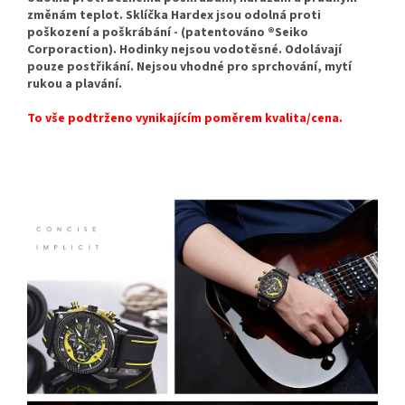
změnám teplot. Sklíčka Hardex jsou odolná proti
poškození a poškrábání - (patentováno ®Seiko
Corporaction). Hodinky nejsou vodotěsné. Odolávají
pouze postřikání. Nejsou vhodné pro sprchování, mytí
rukou a plavání.
To vše podtrženo vynikajícím poměrem kvalita/cena.