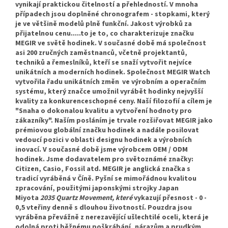
vynikají praktickou čitelností a přehledností. V mnoha
případech jsou doplněné chronografem - stopkami, který
je ve většině modelů plně funkční. Jakost výrobků za
přijatelnou cenu.....to je to, co charakterizuje značku
MEGIR ve světě hodinek. V současné době má společnost
asi 200 zručných zaměstnanců, včetně projektantů,
techniků a řemeslníků, kteří se snaží vytvořit nejvíce
unikátních a moderních hodinek. Společnost MEGIR Watch
vytvořila řadu unikátních změn ve výrobním a operačním
systému, který značce umožnil vyrábět hodinky nejvyšší
kvality za konkurenceschopné ceny. Naší filozofií a cílem je
"Snaha o dokonalou kvalitu a vytvoření hodnoty pro
zákazníky". Naším posláním je trvale rozšiřovat MEGIR jako
prémiovou globální značku hodinek a nadále posilovat
vedoucí pozici v oblasti designu hodinek a výrobních
inovací. V současné době jsme výrobcem OEM / ODM
hodinek. Jsme dodavatelem pro světoznámé značky:
Citizen, Casio, Fossil atd. MEGIR je anglická značka s
tradicí vyráběná v Číně. Pyšní se mimořádnou kvalitou
zpracování, použitými japonskými strojky Japan
Miyota
2035 Quartz Movement, které
vykazují přesnost - 0 -
0,5 vteřiny denně s dlouhou životností. Pouzdra jsou
vyráběna převážně z nerezavějící ušlechtilé oceli, která je
odolná proti běžnému poškrábání, nárazům a prudkým