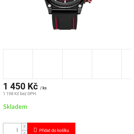
1 450 Kč
/ ks
1 198 Kč bez DPH
Měrná
Skladem
cena:
Přidat do košíku