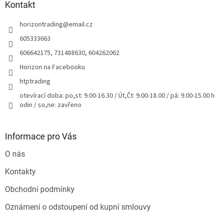
a
Kontakt
t
horizontrading
@
email.cz
í
605333663
606642175, 731488630, 604262062
Horizon na Facebooku
htptrading
otevírací doba: po,st: 9.00-16.30 / Út,Čt: 9.00-18.00 / pá: 9.00-15.00 h
odin / so,ne: zavřeno
Informace pro Vás
O nás
Kontakty
Obchodní podmínky
Oznámení o odstoupení od kupní smlouvy