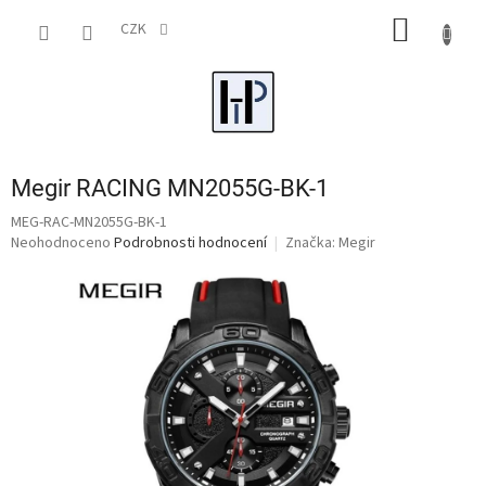
Přejít
NÁKUP
na
CZK
obsah
KOŠÍK
Megir RACING MN2055G-BK-1
MEG-RAC-MN2055G-BK-1
Průměrné
Neohodnoceno
Podrobnosti hodnocení
Značka:
Megir
hodnocení
produktu
je
0,0
z
5
hvězdiček.