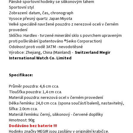
Pánské sportovní hodinky se silikonovým tahem
Sportovní styl
Zobrazení: datum, čas, chronograph
Vysoce přesný quartz Japan Miyota
Velké speciálně navržené pouzdro z nerezové oceli v černém
provedení
Sklíčko: Hardlex - tvrzené minerální sklo s povrchem upraveným
proti poškrábání (patentováno ®Seiko Corporaction)
Odolnost proti vodě 3ATM - nevodotěsné
Výrobce: Zhejiang, China (Mainland) -
Switzerland Megir
International Watch Co. Limited
Specifikace:
Průměr pouzdra: 4,6 cm cca.
Tloušťka pouzdra: 1,4 cm cca.
Materiál pouzdra: nerezová ocel v černém provedení
Délka řemínku: 24,0 cm cca. (spona součástí balení), nastavitelný,
šířka: 2.0cm cca.
Materiál řemínku: černý, silikonový - červené doplňky
Hmotnost: 90g
Dodáváno bez baterie !!!
Hodinky značky MEGIR jsou zasílány v originální krabičce.