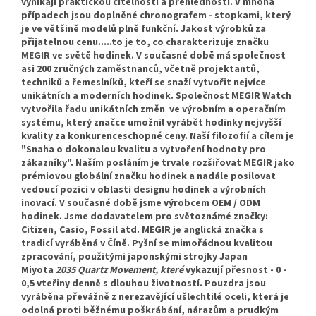
vynikají praktickou čitelností a přehledností. V mnoha
případech jsou doplněné chronografem - stopkami, který
je ve většině modelů plně funkční. Jakost výrobků za
přijatelnou cenu.....to je to, co charakterizuje značku
MEGIR ve světě hodinek. V současné době má společnost
asi 200 zručných zaměstnanců, včetně projektantů,
techniků a řemeslníků, kteří se snaží vytvořit nejvíce
unikátních a moderních hodinek. Společnost MEGIR Watch
vytvořila řadu unikátních změn ve výrobním a operačním
systému, který značce umožnil vyrábět hodinky nejvyšší
kvality za konkurenceschopné ceny. Naší filozofií a cílem je
"Snaha o dokonalou kvalitu a vytvoření hodnoty pro
zákazníky". Naším posláním je trvale rozšiřovat MEGIR jako
prémiovou globální značku hodinek a nadále posilovat
vedoucí pozici v oblasti designu hodinek a výrobních
inovací. V současné době jsme výrobcem OEM / ODM
hodinek. Jsme dodavatelem pro světoznámé značky:
Citizen, Casio, Fossil atd. MEGIR je anglická značka s
tradicí vyráběná v Číně. Pyšní se mimořádnou kvalitou
zpracování, použitými japonskými strojky Japan
Miyota
2035 Quartz Movement, které
vykazují přesnost - 0 -
0,5 vteřiny denně s dlouhou životností. Pouzdra jsou
vyráběna převážně z nerezavějící ušlechtilé oceli, která je
odolná proti běžnému poškrábání, nárazům a prudkým