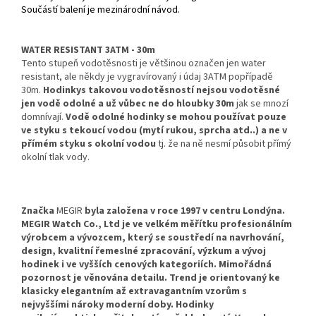
Součástí balení je mezinárodní návod.
WATER RESISTANT 3ATM - 30m
Tento stupeň vodotěsnosti je většinou označen jen water
resistant, ale někdy je vygravírovaný i údaj 3ATM popřípadě
30m.
Hodinky
s takovou vodotěsností nejsou vodotěsné
jen vodě odolné a už vůbec ne do hloubky 30m
jak se mnozí
domnívají.
Vodě odolné hodinky se mohou používat pouze
ve styku s tekoucí vodou (mytí rukou, sprcha atd..) a ne v
přímém styku s okolní vodou
tj. že na ně nesmí působit přímý
okolní tlak vody.
Značka
MEGIR
byla založena v roce 1997 v centru Londýna.
MEGIR Watch Co., Ltd je ve velkém měřítku profesionálním
výrobcem a vývozcem, který se soustředí na navrhování,
design, kvalitní řemeslné zpracování, výzkum a vývoj
hodinek i ve vyšších cenových kategoriích. Mimořádná
pozornost je věnována detailu. Trend je orientovaný ke
klasicky elegantním až extravagantním vzorům s
nejvyššími nároky moderní doby. Hodinky