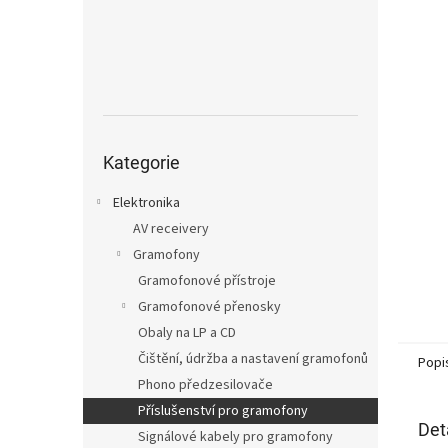
n
e
l
Přeskočit
kategorie
Kategorie
Elektronika
AV receivery
Gramofony
Gramofonové přístroje
Gramofonové přenosky
Obaly na LP a CD
Čištění, údržba a nastavení gramofonů
Popi
Phono předzesilovače
Příslušenství pro gramofony
Det
Signálové kabely pro gramofony