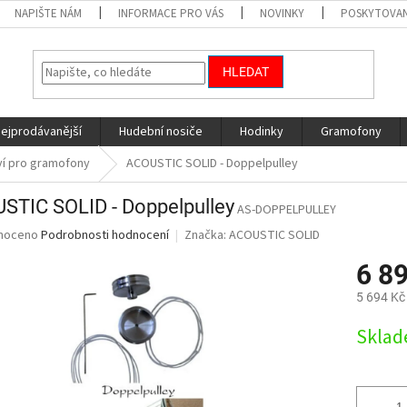
NAPIŠTE NÁM
INFORMACE PRO VÁS
NOVINKY
POSKYTOVAN
HLEDAT
nejprodávanější
Hudební nosiče
Hodinky
Gramofony
ví pro gramofony
ACOUSTIC SOLID - Doppelpulley
STIC SOLID - Doppelpulley
AS-DOPPELPULLEY
né
noceno
Podrobnosti hodnocení
Značka:
ACOUSTIC SOLID
ní
6 8
u
5 694 Kč
Měrná
Skla
cena:
ek.