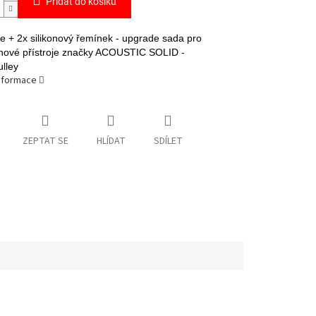
Přidat do košíku
 + 2x silikonový řemínek - upgrade sada pro
nové přístroje značky ACOUSTIC SOLID -
lley
informace
ZEPTAT SE
HLÍDAT
SDÍLET