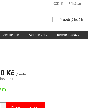
É SLUŽBY
CO JE DOBRÉ VĚDĚT
CZK
Přihlášení
NÁKUPNÍ
Prázdný košík
KOŠÍK
Zesilovače
AV receivery
Reprosoustavy
Sluchátka
90 Kč
/ sada
 bez DPH
dem