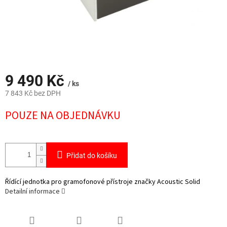
9 490 Kč
/ ks
7 843 Kč bez DPH
Měrná
POUZE NA OBJEDNÁVKU
cena:
Přidat do košíku
Řídící jednotka pro gramofonové přístroje značky Acoustic Solid
Detailní informace