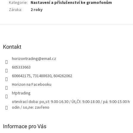
Kategorie
:
Nastavení a příslušenství ke gramofonům
Záruka
:
2 roky
Z
á
p
a
Kontakt
t
horizontrading
@
email.cz
í
605333663
606642175, 731488630, 604262062
Horizon na Facebooku
htptrading
otevírací doba: po,st: 9.00-16.30 / Út,Čt: 9.00-18.00 / pá: 9.00-15.00 h
odin / so,ne: zavřeno
Informace pro Vás