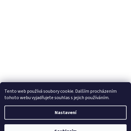
Tento web používá soubory cookie. Dalším procházením
tohoto webu vyjadřujete souhlas s jejich používáním.
Vytvořil Shoptet
Nastavení
Copyright 2026
Horizon Trading Prague sro
. Všechna práva