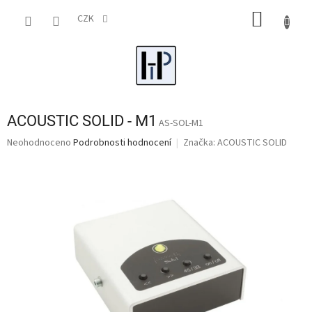
Přejít
NÁKUP
na
CZK
obsah
KOŠÍK
ACOUSTIC SOLID - M1
AS-SOL-M1
Průměrné
Neohodnoceno
Podrobnosti hodnocení
Značka:
ACOUSTIC SOLID
hodnocení
produktu
je
0,0
z
5
hvězdiček.