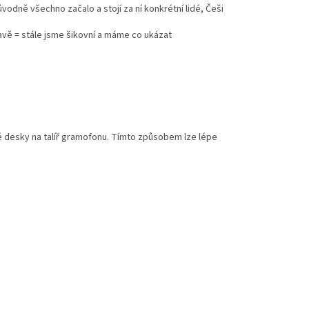
původně všechno začalo a stojí za ní konkrétní lidé, Češi
ravě = stále jsme šikovní a máme co ukázat
ové desky na talíř gramofonu. Tímto způsobem lze lépe