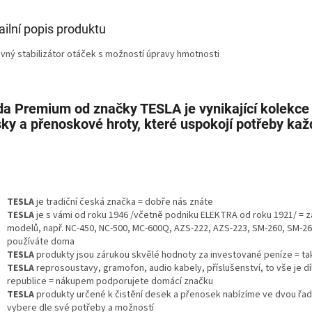
ailní popis produktu
avný stabilizátor otáček s možností úpravy hmotnosti
a Premium od značky TESLA je vynikající kolekce
ky a přenoskové hroty, které uspokojí potřeby kaž
TESLA
je tradiční česká značka = dobře nás znáte
TESLA
je s vámi od roku 1946 /včetně podniku ELEKTRA od roku 1921/ = 
modelů, např. NC-450, NC-500, MC-600Q, AZS-222, AZS-223, SM-260, SM-26
používáte doma
TESLA
produkty jsou zárukou skvělé hodnoty za investované peníze = tak
TESLA
reprosoustavy, gramofon, audio kabely, příslušenství, to vše je d
republice = nákupem podporujete domácí značku
TESLA
produkty určené k čistění desek a přenosek nabízíme ve dvou řadác
vybere dle své potřeby a možností