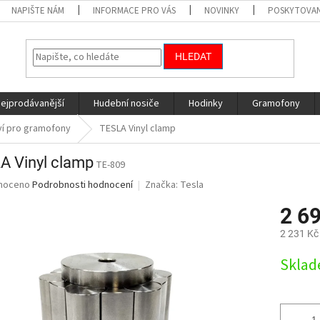
NAPIŠTE NÁM
INFORMACE PRO VÁS
NOVINKY
POSKYTOVAN
HLEDAT
nejprodávanější
Hudební nosiče
Hodinky
Gramofony
ví pro gramofony
TESLA Vinyl clamp
A Vinyl clamp
TE-809
né
noceno
Podrobnosti hodnocení
Značka:
Tesla
ní
2 6
u
2 231 Kč
Měrná
Skla
cena:
ek.