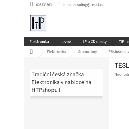
Přejít
605333663
horizontrading@email.cz
na
obsah
Elektronika
Levně
LP a CD desky
TIP - 
Domů
Elektronika
Gramofony
Příslušenst
P
TESL
o
s
Tradiční česká značka
Průměr
Neohod
t
hodnoce
Elektronika v nabídce na
produkt
r
HTPshopu !
je
a
0,0
n
z
n
5
í
hvězdič
p
a