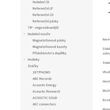
Hudební CD
Referenční LP
Referenční CD
Referenční pásky
TIP - nejprodávanější
Hudební nosiče
Nere
Magnetofonové pásky
Magnetofonové kazety
Stab
Příslušenství a doplňky
sním
Hodinky
Stabi
Značky
Vhod
1877PHONO
ABC Records
Hmot
Acoustic Energy
Možn
Acoustic Research
ACOUSTIC SOLID
Rozm
AEC connectors
Mater