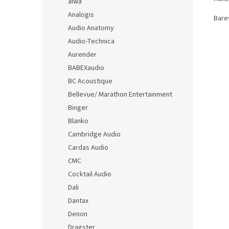
aiwa
Analogis
Bare
Audio Anatomy
Audio-Technica
Aurender
BABEXaudio
BC Acoustique
Bellevue/ Marathon Entertainment
Binger
Blanko
Cambridge Audio
Cardas Audio
CMC
Cocktail Audio
Dali
Dantax
Denon
Dragster