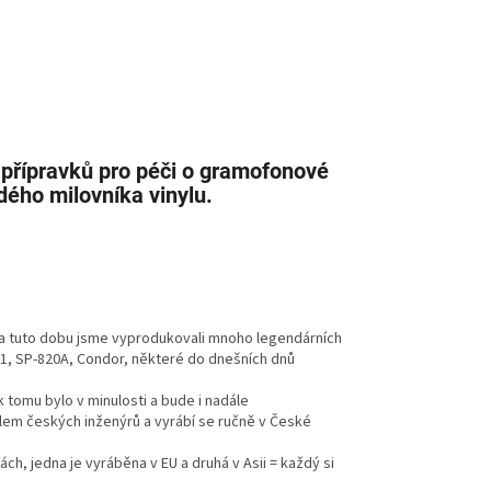
 přípravků pro péči o gramofonové
dého milovníka vinylu.
za tuto dobu jsme vyprodukovali mnoho legendárních
1, SP-820A, Condor, některé do dnešních dnů
 tomu bylo v minulosti a bude i nadále
ílem českých inženýrů a vyrábí se ručně v České
h, jedna je vyráběna v EU a druhá v Asii = každý si