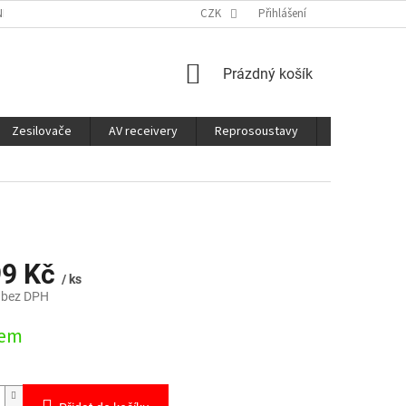
É SLUŽBY
CO JE DOBRÉ VĚDĚT
CZK
Přihlášení
NÁKUPNÍ
Prázdný košík
KOŠÍK
Zesilovače
AV receivery
Reprosoustavy
Sluchátka
99 Kč
/ ks
 bez DPH
dem