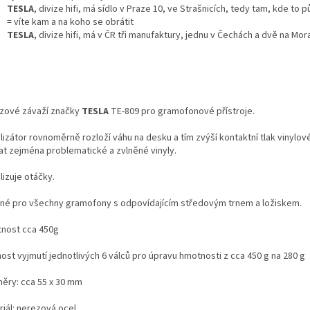
TESLA
, divize hifi, má sídlo v Praze 10, ve Strašnicích, tedy tam, kde to 
= víte kam a na koho se obrátit
TESLA
, divize hifi, má v ČR tři manufaktury, jednu v Čechách a dvě na Mo
zové závaží značky
TESLA
TE-809 pro gramofonové přístroje.
ilizátor rovnoměrně rozloží váhu na desku a tím zvýší kontaktní tlak vinyl
at zejména problematické a zvlněné vinyly.
lizuje otáčky.
né pro všechny gramofony s odpovídajícím středovým trnem a ložiskem.
nost cca 450g
ost vyjmutí jednotlivých 6 válců pro úpravu hmotnosti z cca 450 g na 280 g
ěry: cca 55 x 30 mm
iál: nerezová ocel.