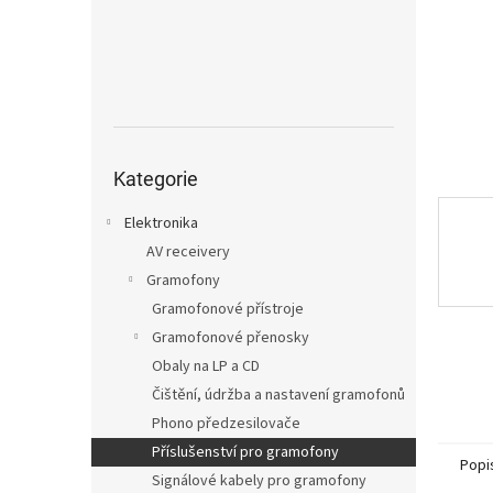
n
e
l
Přeskočit
kategorie
Kategorie
Elektronika
AV receivery
Gramofony
Gramofonové přístroje
Gramofonové přenosky
Obaly na LP a CD
Čištění, údržba a nastavení gramofonů
Phono předzesilovače
Příslušenství pro gramofony
Popi
Signálové kabely pro gramofony