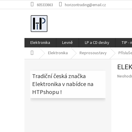
Přejít
605333663
horizontrading@email.cz
na
obsah
Elektronika
Levně
LP a CD desky
TIP - 
Domů
Elektronika
Reprosoustavy
Přísluš
P
ELEK
o
s
Tradiční česká značka
Průměr
Neohod
t
hodnoce
Elektronika v nabídce na
produkt
r
HTPshopu !
je
a
0,0
n
z
n
5
í
hvězdič
p
a