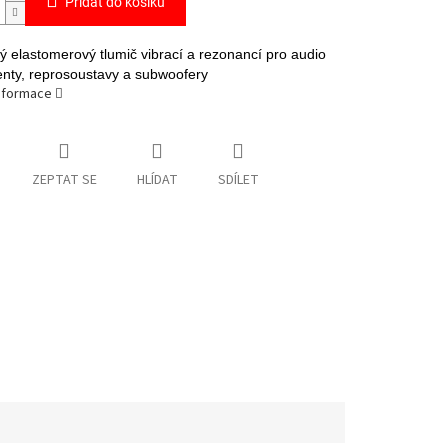
Přidat do košíku
vý elastomerový tlumič vibrací a rezonancí pro audio
ty, reprosoustavy a subwoofery
informace
ZEPTAT SE
HLÍDAT
SDÍLET