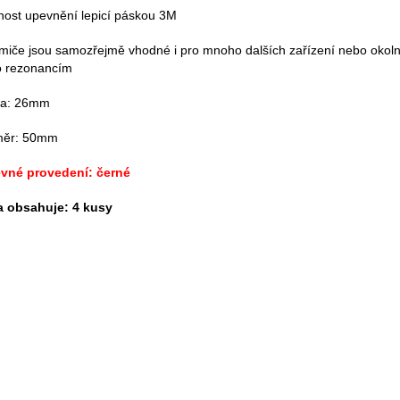
ost upevnění lepicí páskou 3M
umiče jsou samozřejmě vhodné i pro mnoho dalších zařízení nebo okol
 rezonancím
ka: 26mm
měr: 50mm
vné provedení: černé
a obsahuje: 4 kusy