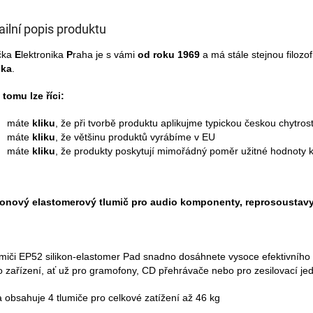
ailní popis produktu
čka
E
lektronika
P
raha je s vámi
od roku 1969
a má stále stejnou filozof
ika
.
 tomu lze říci:
máte
kliku
, že při tvorbě produktu aplikujme typickou českou chytrost 
máte
kliku
, že většinu produktů vyrábíme v EU
máte
kliku
, že produkty poskytují mimořádný poměr užitné hodnoty k
konový elastomerový tlumič pro audio komponenty, reprosoustav
umiči EP52 silikon-elastomer Pad snadno dosáhnete vysoce efektivního 
o zařízení, ať už pro gramofony, CD přehrávače nebo pro zesilovací je
 obsahuje 4 tlumiče pro celkové zatížení až 46 kg