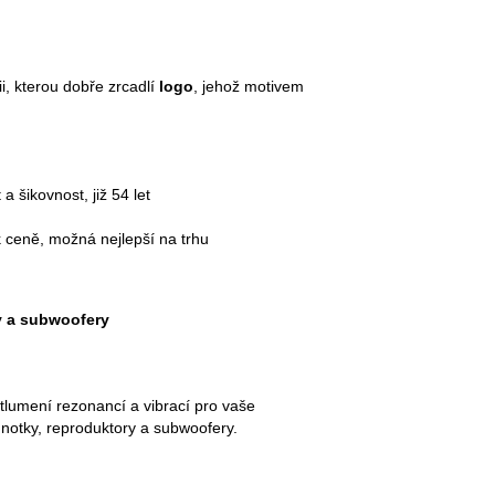
ii, kterou dobře zrcadlí
logo
, jehož motivem
a šikovnost, již 54 let
 ceně, možná nejlepší na trhu
y a subwoofery
tlumení rezonancí a vibrací pro vaše
dnotky, reproduktory a subwoofery.