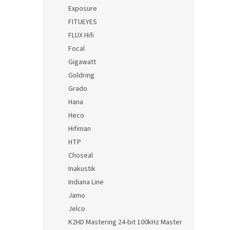
Exposure
FITUEYES
FLUX Hifi
Focal
Gigawatt
Goldring
Grado
Hana
Heco
Hifiman
HTP
Choseal
Inakustik
Indiana Line
Jamo
Jelco
K2HD Mastering 24-bit 100kHz Master