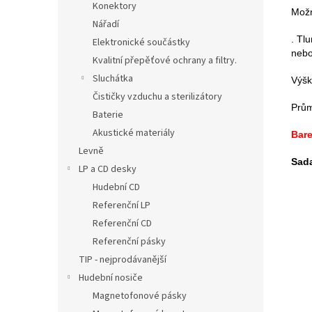
Konektory
Možn
Nářadí
. Tl
Elektronické součástky
nebo
Kvalitní přepěťové ochrany a filtry.
Sluchátka
Výš
Čističky vzduchu a sterilizátory
Prů
Baterie
Akustické materiály
Bare
Levně
Sad
LP a CD desky
Hudební CD
Referenční LP
Referenční CD
Referenční pásky
TIP - nejprodávanější
Hudební nosiče
Magnetofonové pásky