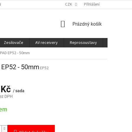
É SLUŽBY
CO JE DOBRÉ VĚDĚT
CZK
Přihlášení
NÁKUPNÍ
Prázdný košík
KOŠÍK
Zesilovače
AV receivery
Reprosoustavy
Sluchátka
PAD EP52 - 50mm
 EP52 - 50mm
EP52
 Kč
/ sada
bez DPH
dem