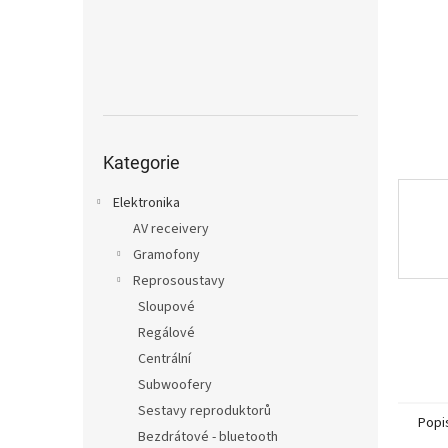
n
e
l
Přeskočit
kategorie
Kategorie
Elektronika
AV receivery
Gramofony
Reprosoustavy
Sloupové
Regálové
Centrální
Subwoofery
Sestavy reproduktorů
Popi
Bezdrátové - bluetooth