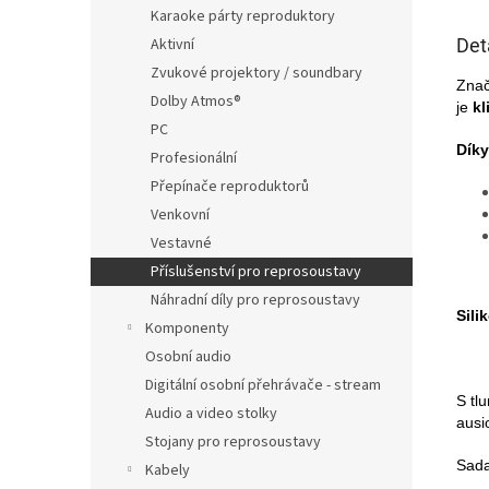
Karaoke párty reproduktory
Det
Aktivní
Zvukové projektory / soundbary
Zna
Dolby Atmos®
je
kl
PC
Díky
Profesionální
Přepínače reproduktorů
Venkovní
Vestavné
Příslušenství pro reprosoustavy
Náhradní díly pro reprosoustavy
Sili
Komponenty
Osobní audio
Digitální osobní přehrávače - stream
S tl
Audio a video stolky
ausi
Stojany pro reprosoustavy
Sada
Kabely