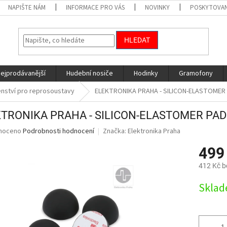
NAPIŠTE NÁM
INFORMACE PRO VÁS
NOVINKY
POSKYTOVAN
HLEDAT
nejprodávanější
Hudební nosiče
Hodinky
Gramofony
enství pro reprosoustavy
ELEKTRONIKA PRAHA - SILICON-ELASTOMER 
TRONIKA PRAHA - SILICON-ELASTOMER PAD
né
noceno
Podrobnosti hodnocení
Značka:
Elektronika Praha
ní
499
u
412 Kč 
Měrná
Skla
cena:
ek.