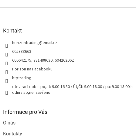
Z
á
p
a
Kontakt
t
horizontrading
@
email.cz
í
605333663
606642175, 731488630, 604262062
Horizon na Facebooku
htptrading
otevírací doba: po,st: 9.00-16.30 / Út,Čt: 9.00-18.00 / pá: 9.00-15.00 h
odin / so,ne: zavřeno
Informace pro Vás
O nás
Kontakty