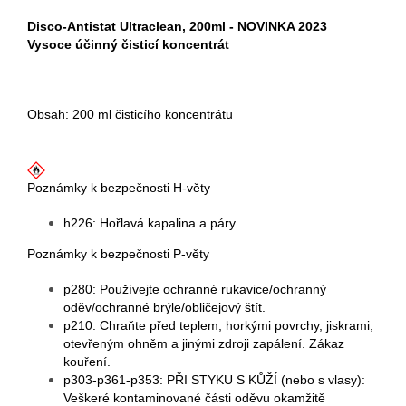
Disco-Antistat Ultraclean, 200ml - NOVINKA 2023
Vysoce účinný čisticí koncentrát
Obsah: 200 ml čisticího koncentrátu
Poznámky k bezpečnosti H-věty
h226: Hořlavá kapalina a páry.
Poznámky k bezpečnosti P-věty
p280: Používejte ochranné rukavice/ochranný
oděv/ochranné brýle/obličejový štít.
p210: Chraňte před teplem, horkými povrchy, jiskrami,
otevřeným ohněm a jinými zdroji zapálení. Zákaz
kouření.
p303-p361-p353: PŘI STYKU S KŮŽÍ (nebo s vlasy):
Veškeré kontaminované části oděvu okamžitě