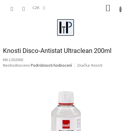
Přejít
NÁKUP
na
CZK
obsah
KOŠÍK
Knosti Disco-Antistat Ultraclean 200ml
KN-1302000
Průměrné
Neohodnoceno
Podrobnosti hodnocení
Značka:
Knosti
hodnocení
produktu
je
0,0
z
5
hvězdiček.