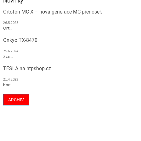
Novinky
Ortofon MC X – nová generace MC přenosek
26.5.2025
Ort...
Onkyo TX-8470
25.6.2024
Zce...
TESLA na htpshop.cz
21.4.2023
Kom...
ARCHIV