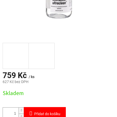
759 Kč
/ ks
627 Kč bez DPH
Měrná
Skladem
cena:
Přidat do košíku