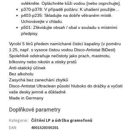
svlékněte. Opláchněte kůži vodou [nebo osprchujte].
p370-p378: V případě požáru: K uhašení použijte…
p403-p235: Skladujte na dobře větraném místě.
Uchovávejte v chladu.
p501: Zlikvidujte obsah / obal v souladu s místními
předpisy.
Vyrobí 5 litrů předem namíchané čisticí kapaliny (v poměru
1:25, např. s vysoce čistou vodou Disco-Antistat BiDest)
Spolehlivě odstraňuje nečistoty jako prach, mastnotu,
bílkoviny nebo nikotin a otisky prstů
Anti-statický účinek
Bez alkoholu
Zasychá bez zanechání zbytků
Disco-Antistat Ultraclean působí hluboko do drážky a vyčistí
vaše desky jemně a důkladně
Made in Germany
Doplňkové parametry
Kategorie
:
Čištění LP a údržba gramofonů
EAN
:
4001520300201