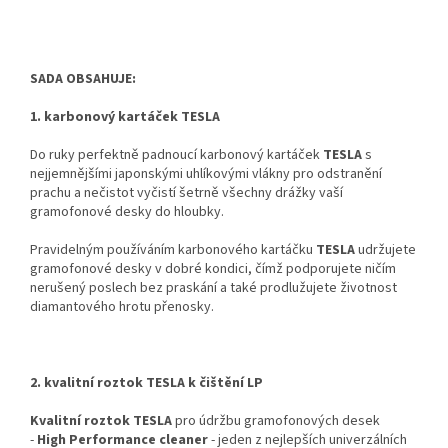
SADA OBSAHUJE:
1. karbonový kartáček TESLA
Do ruky perfektně padnoucí karbonový kartáček
TESLA
s
nejjemnějšími japonskými uhlíkovými vlákny pro odstranění
prachu a nečistot vyčistí šetrně všechny drážky vaší
gramofonové desky do hloubky.
Pravidelným používáním karbonového kartáčku
TESLA
udržujete
gramofonové desky v dobré kondici, čímž podporujete ničím
nerušený poslech bez praskání a také prodlužujete životnost
diamantového hrotu přenosky.
2. kvalitní roztok TESLA k čištění LP
Kvalitní roztok
TESLA
pro údržbu gramofonových desek
-
High Performance cleaner
- jeden z nejlepších univerzálních