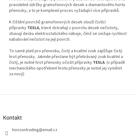
pravidelné údržby gramofonových desek a diamantového hortu
přenosky, a to je komplexní proces vyžadující více přípravků.
K čištění povrchů gramofonových desek slouží čistící
přípravky
TESLA
, které dstraňují z povrchu desek nečistoty,
zbavují desku elektrostatického náboje, čímž se snižuje rychlost
nabalování nečistot na její povrch.
To samé platí pro přenosku, čistý a kvalitní zvuk zajišťuje čistý
hrot přenosky. Jakmile přestane být přehrávaný zvuk kvalitní a
čistý, je nutné hrot přenosky očistit přípravky
TESLA
. (v případě
mechanického opotřebení hrotu přenosky je nutné jej vyměnit
za nový)
Z
á
p
a
Kontakt
t
horizontrading
@
email.cz
í