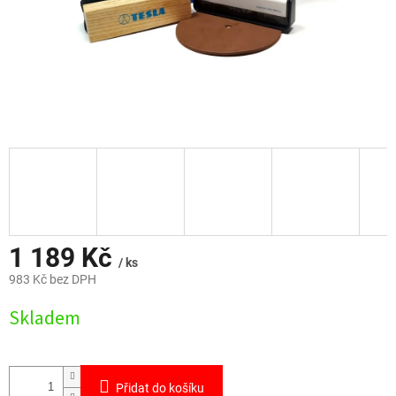
1 189 Kč
/ ks
983 Kč bez DPH
Měrná
Skladem
cena:
Přidat do košíku