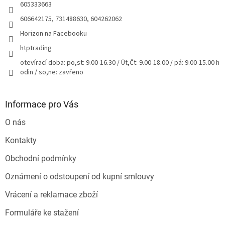
605333663
606642175, 731488630, 604262062
Horizon na Facebooku
htptrading
otevírací doba: po,st: 9.00-16.30 / Út,Čt: 9.00-18.00 / pá: 9.00-15.00 h
odin / so,ne: zavřeno
Informace pro Vás
O nás
Kontakty
Obchodní podmínky
Oznámení o odstoupení od kupní smlouvy
Vrácení a reklamace zboží
Formuláře ke stažení