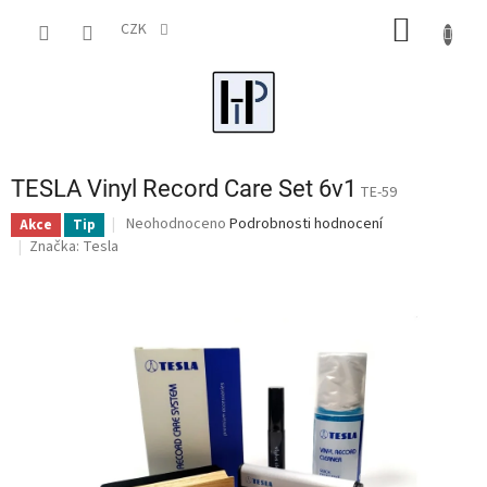
Přejít
NÁKUP
na
CZK
obsah
KOŠÍK
TESLA Vinyl Record Care Set 6v1
TE-59
Průměrné
Neohodnoceno
Podrobnosti hodnocení
Akce
Tip
hodnocení
Značka:
Tesla
produktu
je
0,0
z
5
hvězdiček.