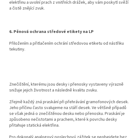
elektřinu a uvolní prach z vnitřních drážek, aby vám poskytl svěží
a čistě znějící zvuk.
6. Pěnová ochrana středové etikety na LP
Přiložením a přitlačením ochrání středovou etiketu od nástřiku
tekutiny.
Znečištění, kterému jsou desky i přenosky vystaveny výrazně
snižuje jejich životnost a následně kvalitu zvuku.
Zřejmě každý zná praskání při přehrávání gramofonových desek.
Jeho příčinu často svalujeme na stáří desek. Ve většině případů
se však jedná o znečištěnou desku nebo přenosku. Praskání je
způsobeno nečistotami a prachem, které k povrchu desky
přitahuje statická elektřina.
Pro dokonalý analogový poslechový zážitek se neobejdete bez