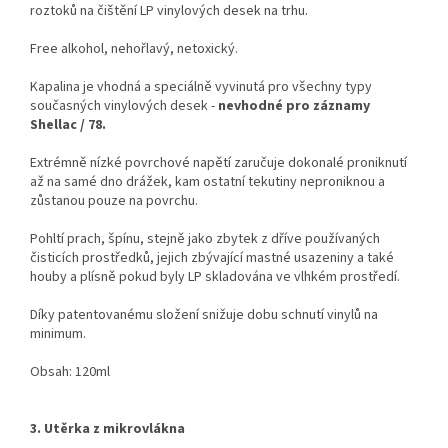
roztoků na čištění LP vinylových desek na trhu.
Free alkohol, nehořlavý, netoxický.
Kapalina je vhodná a speciálně vyvinutá pro všechny typy
současných vinylových desek -
nevhodné pro záznamy
Shellac / 78.
Extrémně nízké povrchové napětí zaručuje dokonalé proniknutí
až na samé dno drážek, kam ostatní tekutiny neproniknou a
zůstanou pouze na povrchu.
Pohltí prach, špínu, stejně jako zbytek z dříve používaných
čisticích prostředků, jejich zbývající mastné usazeniny a také
houby a plísně pokud byly LP skladována ve vlhkém prostředí.
Díky patentovanému složení snižuje dobu schnutí vinylů na
minimum.
Obsah: 120ml
3.
Utěrka z mikrovlákna