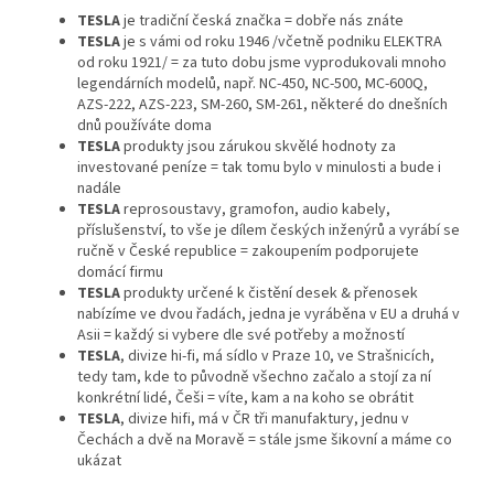
TESLA
je tradiční česká značka = dobře nás znáte
TESLA
je s vámi od roku 1946 /včetně podniku ELEKTRA
od roku 1921/ = za tuto dobu jsme vyprodukovali mnoho
legendárních modelů, např. NC-450, NC-500, MC-600Q,
AZS-222, AZS-223, SM-260, SM-261, některé do dnešních
dnů používáte doma
TESLA
produkty jsou zárukou skvělé hodnoty za
investované peníze = tak tomu bylo v minulosti a bude i
nadále
TESLA
reprosoustavy, gramofon, audio kabely,
příslušenství, to vše je dílem českých inženýrů a vyrábí se
ručně v České republice = zakoupením podporujete
domácí firmu
TESLA
produkty určené k čistění desek & přenosek
nabízíme ve dvou řadách, jedna je vyráběna v EU a druhá v
Asii = každý si vybere dle své potřeby a možností
TESLA
, divize hi-fi, má sídlo v Praze 10, ve Strašnicích,
tedy tam, kde to původně všechno začalo a stojí za ní
konkrétní lidé, Češi = víte, kam a na koho se obrátit
TESLA
, divize hifi, má v ČR tři manufaktury, jednu v
Čechách a dvě na Moravě = stále jsme šikovní a máme co
ukázat