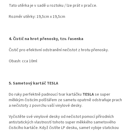
Tato utěrka je v sadě u roztoku / lze prát v pračce.
Rozměr utěrky: 19,5cm x 19,5cm
4. Čistič na hrot přenosky, tzv. řasenka
Čistič pro efektivní odstranění nečistot z hrotu přenosky.
Obash: cca 10ml
5. Sametový kartáč TESLA
Do ruky perfektně padnoucí tvar kartáčku
TESLA
se super
měkkým čisticím polštářem ze sametu opatrně odstraňuje prach
a nečistoty z povrchu vaší vinylové desky.
Vyčistěte své vinylové desky od nečistot pomocí přírodních
antistatických vlastností tohoto super měkkého sametového
čisticího kartáče. Když čistíte LP desku, samet vybije statickou