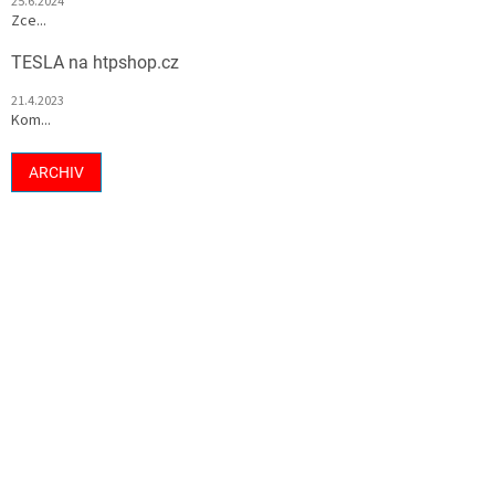
25.6.2024
Zce...
TESLA na htpshop.cz
21.4.2023
Kom...
ARCHIV