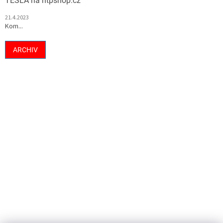
TESLA na htpshop.cz
21.4.2023
Kom...
ARCHIV