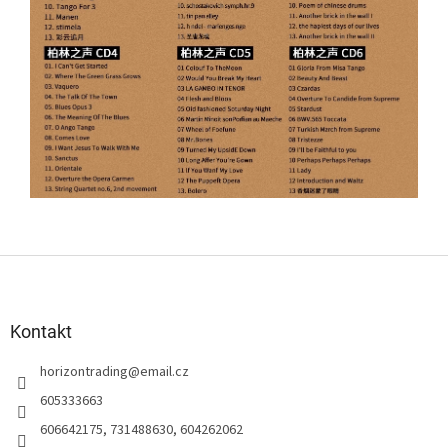
Z
á
p
a
Kontakt
t
horizontrading
@
email.cz
í
605333663
606642175, 731488630, 604262062