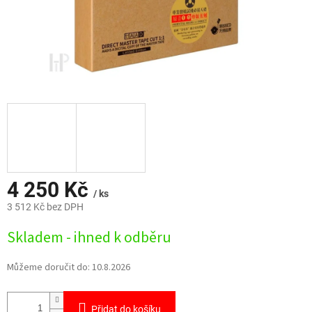
4 250 Kč
/ ks
3 512 Kč bez DPH
Měrná
Skladem - ihned k odběru
cena:
Můžeme doručit do:
10.8.2026
Přidat do košíku