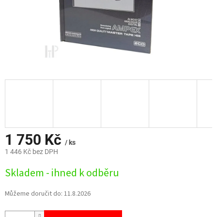
1 750 Kč
/ ks
1 446 Kč bez DPH
Měrná
Skladem - ihned k odběru
cena:
Můžeme doručit do:
11.8.2026