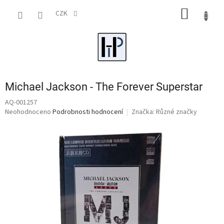
Přejít
NÁKUP
na
CZK
obsah
KOŠÍK
Michael Jackson - The Forever Superstar
AQ-001257
Průměrné
Neohodnoceno
Podrobnosti hodnocení
Značka:
Různé značky
hodnocení
produktu
je
0,0
z
5
hvězdiček.