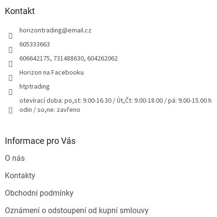
p
a
Kontakt
t
horizontrading
@
email.cz
í
605333663
606642175, 731488630, 604262062
Horizon na Facebooku
htptrading
otevírací doba: po,st: 9.00-16.30 / Út,Čt: 9.00-18.00 / pá: 9.00-15.00 h
odin / so,ne: zavřeno
Informace pro Vás
O nás
Kontakty
Obchodní podmínky
Oznámení o odstoupení od kupní smlouvy