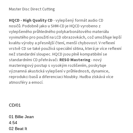
Master Disc Direct Cutting
HQCD - High Quality CD
- vylepšený formát audio CD
nosičů.
Podobně jako u SHM-CD je HQCD vyrobeno z
vylepšeného průhledného polykarbonátového materiálu
vyvinutého pro použití na LCD obrazovkách, což umožňuje lepší
kvalitu výroby a přesnější čtení, menší chybovost.
V reflexní
vrstvě CD se také používá speciální slitina, která je více reflexní
než standardní sloupec.
HQCD jsou plně kompatibilní se
standardními CD přehrávači.
RESO Mastering
- nový
masteringový postup s vysokým rozlišením, poskytuje
významná akustická vylepšení v průhlednosti, dynamice,
reprodukci basů a diferenciaci hloubky. Hudba získává více
atmosféry a emocí.
CD/01
01 Billie Jean
4:54
02 Beat It