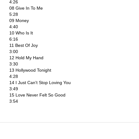
4:26
08 Give In To Me
5:28
09 Money
4:40
10 Who Is It
6:16
11 Best Of Joy
3:00
12 Hold My Hand
3:30
13 Hollywood Tonight
4:28
14 I Just Can't Stop Loving You
3:49
15 Love Never Felt So Good
3:54
Z
á