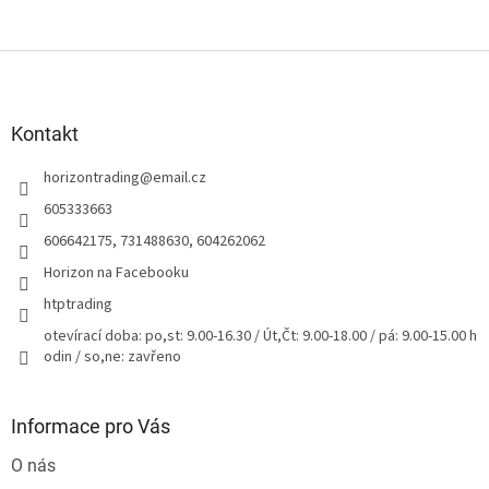
Z
á
p
a
Kontakt
t
horizontrading
@
email.cz
í
605333663
606642175, 731488630, 604262062
Horizon na Facebooku
htptrading
otevírací doba: po,st: 9.00-16.30 / Út,Čt: 9.00-18.00 / pá: 9.00-15.00 h
odin / so,ne: zavřeno
Informace pro Vás
O nás