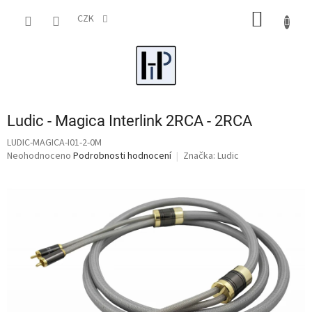
Přejít
NÁKUP
na
CZK
obsah
KOŠÍK
Ludic - Magica Interlink 2RCA - 2RCA
LUDIC-MAGICA-I01-2-0M
Průměrné
Neohodnoceno
Podrobnosti hodnocení
Značka:
Ludic
hodnocení
produktu
je
0,0
z
5
hvězdiček.