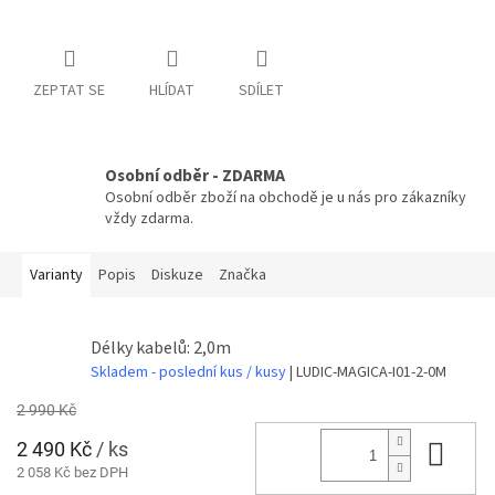
ZEPTAT SE
HLÍDAT
SDÍLET
Osobní odběr - ZDARMA
Osobní odběr zboží na obchodě je u nás pro zákazníky
vždy zdarma.
Varianty
Popis
Diskuze
Značka
Délky kabelů: 2,0m
Skladem - poslední kus / kusy
| LUDIC-MAGICA-I01-2-0M
2 990 Kč
2 490 Kč
/ ks
Do 
2 058 Kč bez DPH