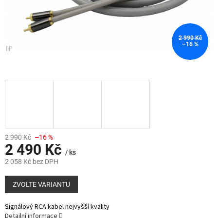
2 990 Kč
–16 %
2 990 Kč
–16 %
2 490 Kč
/ ks
2 058 Kč bez DPH
Měrná
cena:
ZVOLTE VARIANTU
Signálový RCA kabel nejvyšší kvality
Detailní informace