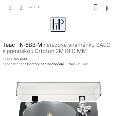
Přejít
NÁKUP
na
CZK
obsah
KOŠÍK
Teac TN-5BB-M
nerezové s-raménko SAEC
s přenoskou Ortofon 2M RED MM
TEAC-TN-5BB-BLK
Průměrné
Neohodnoceno
Podrobnosti hodnocení
Značka:
Teac
hodnocení
produktu
je
0,0
z
5
hvězdiček.