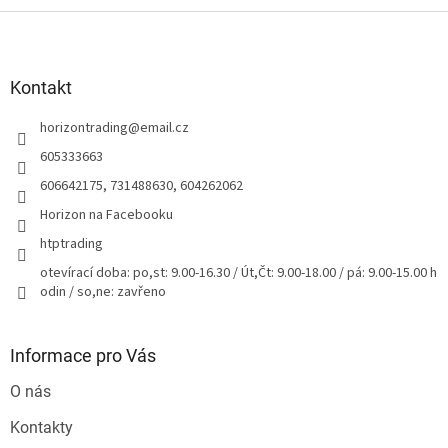
Z
á
p
a
Kontakt
t
horizontrading
@
email.cz
í
605333663
606642175, 731488630, 604262062
Horizon na Facebooku
htptrading
otevírací doba: po,st: 9.00-16.30 / Út,Čt: 9.00-18.00 / pá: 9.00-15.00 h
odin / so,ne: zavřeno
Informace pro Vás
O nás
Kontakty