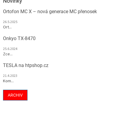
Novinky
Ortofon MC X – nová generace MC přenosek
26.5.2025
Ort...
Onkyo TX-8470
25.6.2024
Zce...
TESLA na htpshop.cz
21.4.2023
Kom...
ARCHIV