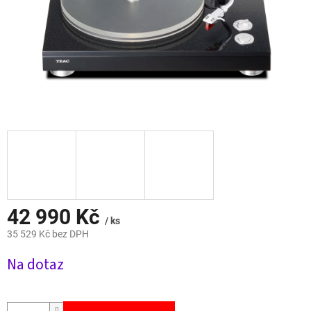
42 990 Kč
/ ks
35 529 Kč bez DPH
Měrná
Na dotaz
cena: