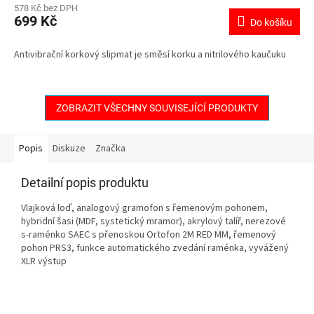
578 Kč bez DPH
699 Kč
Do košíku
Antivibrační korkový slipmat je směsí korku a nitrilového kaučuku
ZOBRAZIT VŠECHNY SOUVISEJÍCÍ PRODUKTY
Popis
Diskuze
Značka
Detailní popis produktu
Vlajková loď, analogový gramofon s řemenovým pohonem,
hybridní šasi (MDF, systetický mramor), akrylový talíř, nerezové
s-raménko SAEC s přenoskou Ortofon 2M RED MM, řemenový
pohon PRS3, funkce automatického zvedání raménka, vyvážený
XLR výstup