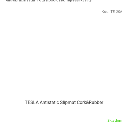
Antivibrační sada hrotů a podložek nejvyšší kvality
Kód:
TE-20A
TESLA Antistatic Slipmat Cork&Rubber
Skladem